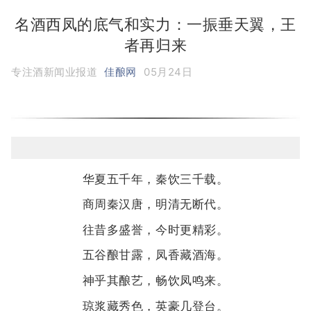
名酒西凤的底气和实力：一振垂天翼，王
者再归来
专注酒新闻业报道
佳酿网
05月24日
华夏五千年，秦饮三千载。
商周秦汉唐，明清无断代。
往昔多盛誉，今时更精彩。
五谷酿甘露，凤香藏酒海。
神乎其酿艺，畅饮凤鸣来。
琼浆藏秀色，英豪几登台。