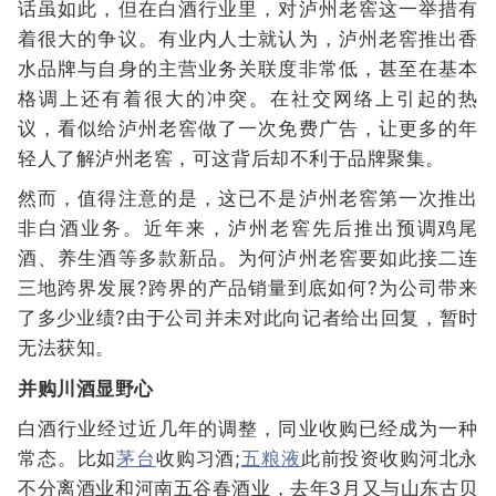
话虽如此，但在白酒行业里，对泸州老窖这一举措有
着很大的争议。有业内人士就认为，泸州老窖推出香
水品牌与自身的主营业务关联度非常低，甚至在基本
格调上还有着很大的冲突。在社交网络上引起的热
议，看似给泸州老窖做了一次免费广告，让更多的年
轻人了解泸州老窖，可这背后却不利于品牌聚集。
然而，值得注意的是，这已不是泸州老窖第一次推出
非白酒业务。近年来，泸州老窖先后推出预调鸡尾
酒、养生酒等多款新品。为何泸州老窖要如此接二连
三地跨界发展?跨界的产品销量到底如何?为公司带来
了多少业绩?由于公司并未对此向记者给出回复，暂时
无法获知。
并购川酒显野心
白酒行业经过近几年的调整，同业收购已经成为一种
常态。比如
茅台
收购习酒;
五粮液
此前投资收购河北永
不分离酒业和河南五谷春酒业，去年3月又与山东古贝