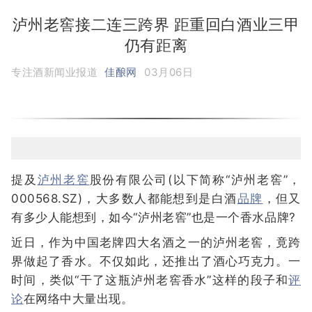
泸州老窖接二连三跨界 距重回白酒业三甲
仍有距离
专注酒新闻业报道
佳酿网
03月06日
提及
泸州老窖
股份有限公司(以下简称“泸州老窖”，
000568.SZ)，大多数人都能想到是白酒
品牌
，但又
有多少人能想到，如今“泸州老窖”也是一个香水品牌?
近日，作为中国老牌四大名酒之一的泸州老窖，竟跨
界做起了香水。不仅如此，还推出了酒心巧克力。一
时间，类似“干了这瓶泸州老窖香水”这样的段子和
评
论
在网络中大量出现。