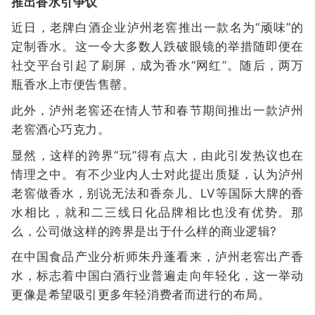
推出香水引争议
近日，老牌白酒企业泸州老窖推出一款名为“顽味”的
定制香水。这一令大多数人跌破眼镜的举措随即便在
社交平台引起了刷屏，成为香水“网红”。随后，两万
瓶香水上市便告售罄。
此外，泸州老窖还在情人节和春节期间推出一款泸州
老窖酒心巧克力。
显然，这样的跨界“玩”得有点大，由此引发热议也在
情理之中。有不少业内人士对此提出质疑，认为泸州
老窖做香水，别说无法和香奈儿、LV等国际大牌的香
水相比，就和二三线日化品牌相比也没有优势。那
么，公司做这样的跨界是出于什么样的商业逻辑?
在中国食品产业分析师朱丹蓬看来，泸州老窖出产香
水，标志着中国白酒行业普遍走向年轻化，这一举动
更像是希望吸引更多年轻消费者而进行的布局。