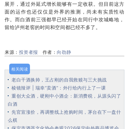
展开，通过外延式增长能够有一定收获。但目前这方
面的运作也还仅仅是外界的推测，尚未有实质性动
作。而白酒前三强都早已经开始在同行中攻城略地，
留给泸州老窖的时间和空间都已经不多了。
来源：
投资者报
作者：
向劲静
相关阅读
老白干酒换帅，王占刚的自我救赎与三大挑战
棱镜辣评 | 瑞幸“卖酒”：外行给内行上了一课
重创大众酒，硬刚中小酒企：新消费税，从源头闪了
白酒
先官宣涨价，再调整线上抢购时间，茅台在下一盘什
么棋
保定市酒器文化协会参观2026保定中外商品博览会