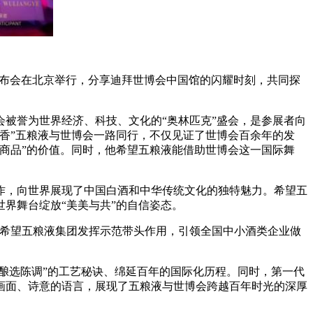
发布会在北京举行，分享迪拜世博会中国馆的闪耀时刻，共同探
被誉为世界经济、科技、文化的“奥林匹克”盛会，是参展者向
浓香”五粮液与世博会一路同行，不仅见证了世博会百余年的发
商品”的价值。同时，他希望五粮液能借助世博会这一国际舞
合作，向世界展现了中国白酒和中华传统文化的独特魅力。希望五
界舞台绽放“美美与共”的自信姿态。
“希望五粮液集团发挥示范带头作用，引领全国中小酒类企业做
酿选陈调”的工艺秘诀、绵延百年的国际化历程。同时，第一代
画面、诗意的语言，展现了五粮液与世博会跨越百年时光的深厚