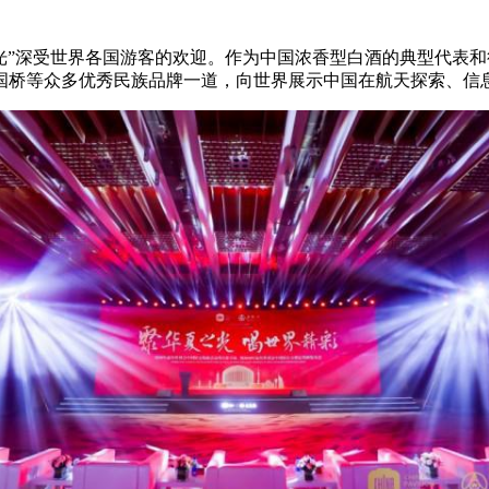
华夏之光”深受世界各国游客的欢迎。作为中国浓香型白酒的典型代表
中国桥等众多优秀民族品牌一道，向世界展示中国在航天探索、