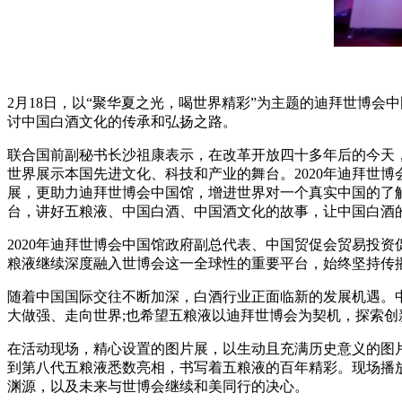
2月18日，以“聚华夏之光，喝世界精彩”为主题的迪拜世博
讨中国白酒文化的传承和弘扬之路。
联合国前副秘书长沙祖康表示，在改革开放四十多年后的今天
世界展示本国先进文化、科技和产业的舞台。2020年迪拜世
展，更助力迪拜世博会中国馆，增进世界对一个真实中国的了
台，讲好五粮液、中国白酒、中国酒文化的故事，让中国白酒
2020年迪拜世博会中国馆政府副总代表、中国贸促会贸易投
粮液继续深度融入世博会这一全球性的重要平台，始终坚持传
随着中国国际交往不断加深，白酒行业正面临新的发展机遇。
大做强、走向世界;也希望五粮液以迪拜世博会为契机，探索创
在活动现场，精心设置的图片展，以生动且充满历史意义的图片
到第八代五粮液悉数亮相，书写着五粮液的百年精彩。现场播
渊源，以及未来与世博会继续和美同行的决心。