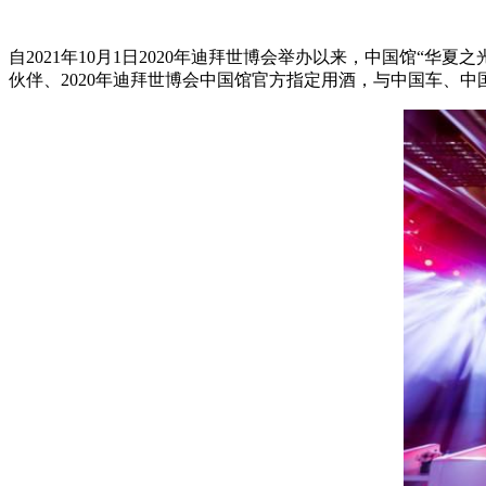
自2021年10月1日2020年迪拜世博会举办以来，中国馆“
伙伴、2020年迪拜世博会中国馆官方指定用酒，与中国车、