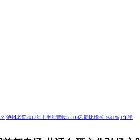
点？
泸州老窖2017年上半年营收51.16亿 同比增长19.41%
1年半
价盘团队政策”三稳定
2015年啤酒业网络口碑大比拼
RIO鸡尾
发布全球明智饮酒目标
泸州老窖互联网+探索 为酒企树标杆
旧