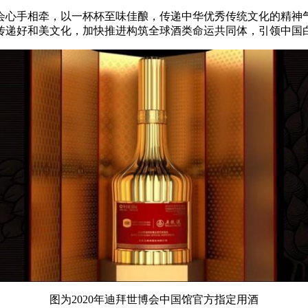
会心手相牵，以一杯杯至味佳酿，传递中华优秀传统文化的精神
传递好和美文化，加快推进构筑全球酒类命运共同体，引领中国白
图为2020年迪拜世博会中国馆官方指定用酒