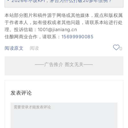
2026年不设KPI，茅台为什么打破20多年惯例？
本站部分图片和稿件源于网络或其他媒体，观点和版权属
于作者本人，如有侵权或者其他问题，请联系本站进行处
理。投诉信箱：1001@jianiang.cn
佳酿网商业合作，请联系：
15699990085
阅读原文
阅读
0
——广告推介 图文无关——
发表评论