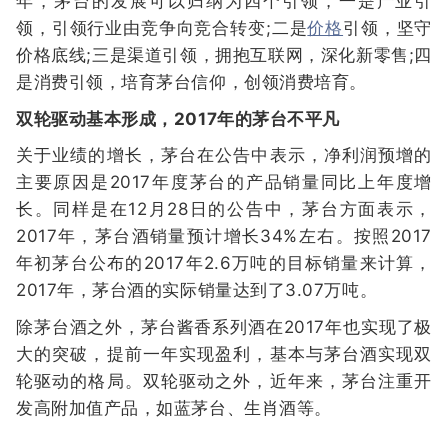
年，茅台的发展可以归纳为四个引领，一是产业引
领，引领行业由竞争向竞合转变;二是
价格
引领，坚守
价格底线;三是渠道引领，拥抱互联网，深化新零售;四
是消费引领，培育茅台信仰，创领消费培育。
双轮驱动基本形成，2017年的茅台不平凡
关于业绩的增长，茅台在公告中表示，净利润预增的
主要原因是2017年度茅台的产品销量同比上年度增
长。同样是在12月28日的公告中，茅台方面表示，
2017年，茅台酒销量预计增长34%左右。按照2017
年初茅台公布的2017年2.6万吨的目标销量来计算，
2017年，茅台酒的实际销量达到了3.07万吨。
除茅台酒之外，茅台酱香系列酒在2017年也实现了极
大的突破，提前一年实现盈利，基本与茅台酒实现双
轮驱动的格局。双轮驱动之外，近年来，茅台注重开
发高附加值产品，如蓝茅台、生肖酒等。