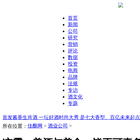
首页
新闻
公司
研究
营销
评论
数据
投资
电商
品牌
法规
专访
酒文化
专题
首发酱香生肖酒 一坛好酒时尚大秀 是七大香型、百亿未来起
佳酿网
>
酒业公司
>
所在位置：
从0到8000万 解密小青花高增长秘籍
泸州老窖经销商会：坚持“
酒市场销售形势大不如前 百润股份2015年四季亏2亿
百威英博