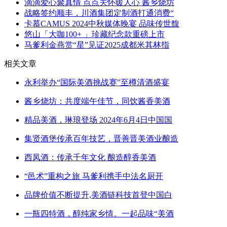
滴滴爱心聚真情 点点关怀暖人心 酱乡烧坊
战略签约顺丰，川酒集团定制酒打通消费“
卡慕CAMUS 2024中秋媒体晚宴 品味传世馥
悠山「大咖100+ 」珍藏纪念款重磅上市
马爹利金燕赏“星”见证2025成都米其林指
相关文章
永利举办“国际美酒挑战赛”至樽清酒盛宴
酱乡烧坊：共度端午佳节，同饮酱香美酒
精品美酒，琳琅登场 2024年6月4日中国国
集贤酒堡传承百年技艺，晋善晋美酒业酿造
西凤酒：传承千年文化 酿造醇香美酒
“邑术”重构之旅 马爹利携手中法名厨开
品牌价值不断提升,美酒链科技首登中国白
一瓶四特酒，醇纯家乡情。一起品味“美酒