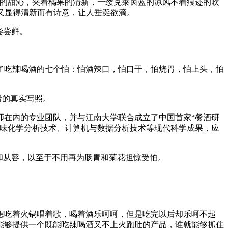
萄的甜沁，夹着橘果的清新，一缕克莱茵蓝的凉风不着痕迹的吹
，又显得清新而有诗意，让人垂涎欲滴。
尝尝鲜。
了吃辣喝酒的七个怕：怕酒辣口，怕口干，怕烧胃，怕上头，怕
者的真实写照。
师在内的专业团队，并与江南大学联合成立了中国首家“餐酒研
风味化学分析技术、计算机与数据分析技术等现代科学成果，应
和从容，以至于不用再为肠胃和菊花担惊受怕。
想吃着火锅唱着歌，喝着酒乐呵呵，但是吃完以后却乐呵不起
能够提供一个既能吃辣喝酒又不上火跑肚的产品，谁就能够抓住