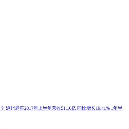
点？
泸州老窖2017年上半年营收51.16亿 同比增长19.41%
1年半
价盘团队政策”三稳定
2015年啤酒业网络口碑大比拼
RIO鸡尾
发布全球明智饮酒目标
泸州老窖互联网+探索 为酒企树标杆
旧