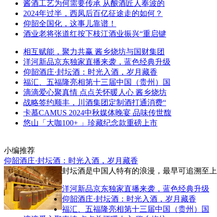
酱酒工艺为何需要传承 从酿酒匠人奉波的
2024年过半，西凤后百亿征途走的如何？
仰韶全国化，这事儿靠谱！
酒业老将张道红按下枝江酒业振兴“重启键
相互赋能，聚力共赢 酱乡烧坊与国财集团
洋河新品京东独家直播来袭，蓝色经典升级
仰韶酒庄·封坛酒：时光入酒，岁月藏香
福汇、五福隆亮相第十三届中国（贵州）国
滴滴爱心聚真情 点点关怀暖人心 酱乡烧坊
战略签约顺丰，川酒集团定制酒打通消费“
卡慕CAMUS 2024中秋媒体晚宴 品味传世馥
悠山「大咖100+ 」珍藏纪念款重磅上市
小编推荐
仰韶酒庄·封坛酒：时光入酒，岁月藏香
封坛酒是中国人特有的浪漫，最早可追溯至上古
洋河新品京东独家直播来袭，蓝色经典升级
仰韶酒庄·封坛酒：时光入酒，岁月藏香
福汇、五福隆亮相第十三届中国（贵州）国