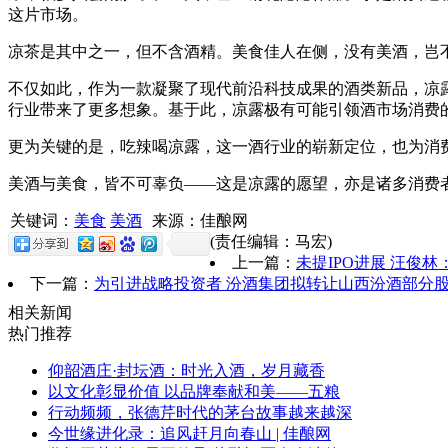
这片市场。
凉茶是其中之一，但不含酒精。美食佳人在侧，没有美酒，岂不
不仅如此，作为一款凝聚了现代前沿科技成果的酒类新品，凉
行业带来了更多想象。基于此，凉露极有可能引领酒市场消费
更为关键的是，吃辣喝凉露，这一酒行业的崭新定位，也为消
美酒与美食，皆不可辜负——这是凉露的愿望，亦是诸多消费
关键词：
美食
美酒
来源：佳酿网
(责任编辑：马宏)
上一篇：
未提IPO进展 汪俊林
下一篇：
为引进战略投资者 汾酒集团拟转让山西汾酒部分
相关新闻
热门推荐
仰韶酒庄·封坛酒：时光入酒，岁月藏香
以文化彰显价值 以品牌奉献和美——五粮
行动频频，张德芹时代的茅台故事越来越深
今世缘进化录：追风赶月向春山 | 佳酿网