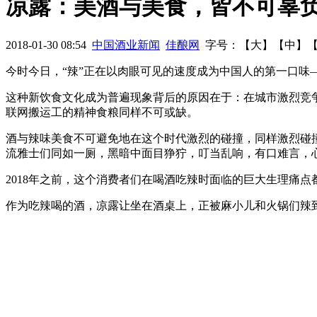
凉露：美酒与美食，皆不可辜
金山市长宣布：每年11月12日为“茅台日”
拼颜时代，也喝D9!
2018-01-30 08:54
中国酒业新闻
佳酿网
字号：【
大
】【
中
】
野心：从贸易商到世界酒业巨头
今时今日，“辣”正在以肉眼可见的速度成为中国人的第一口味—
这种新饮食文化成为普遍现象背后的原因在于：在城市激烈竞
联网搬运工的精神食粮同样不可或缺。
酒与辣味美食不可避免地在这个时代激烈的碰撞，同样激烈碰
流雅士们同如一厕，黑暗中面目狰狞，叮当乱响，有口难言，
2018年之前，这个消费者们在喝酒吃辣时面临的巨大生理痛
作为吃辣喝的酒，凉露让坐在酒桌上，正被麻小儿和火锅们辣