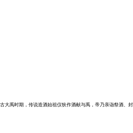
大禹时期，传说造酒始祖仪狄作酒献与禹，帝乃亲诣祭酒、封藏以