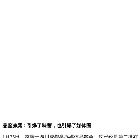
品鉴凉露：引爆了味蕾，也引爆了媒体圈
1月25日，凉露于四川成都举办媒体品鉴会，这已经是第二批