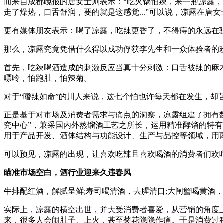
而来自成都晚报的唐女士则表示：“吃火锅怕辣，来一瓶凉露
走了燥热，口舌舒润，要的就是这感觉...”可以说，凉露在唐
更有媒体朋友表示：喝了凉露，吃辣更香了，不得痔的永远在骚
那么，凉露究竟凭借什么得以成功俘获李先生和一众体验者的
首先，吃辣喝酒造成的刺激反应当真十分刺激：口舌被辣的麻
嘌呤，怕跑肚，怕辣菊。
对于“嗜辣如命”的川人来说，这七个怕也许每天都在发生，却
正是基于对市场及消费者需求与痛点的洞察，凉露组建了拥有
究中心”，兼采国内外蒸馏酒工艺之所长，运用精准酵馏的特
用于产品开发、酒体结构与功能设计、生产与品控等领域，用两
可以预见，凉露的出现，让喜欢吃辣且喜欢喝酒的消费者们欢
瞄准市场空白，酒行业迎来久违春风
牛排配红酒，解腻呈鲜;寿司喝清酒，去腥清口;大闸蟹喝黄酒，祛
实际上，凉露的横空出世，并大受消费者喜爱，从营销的角度
来，很多人会闹肚子、上火，甚至菊花隐隐作痛。于是消费过