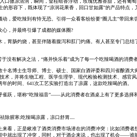
，入口微凉清润，瞬间，金桂暗香浮动，玫瑰优雅香甜，还有葡
女士的形容下，既体现了“凉润花果香，回口甘如露”的产品特点
动，爱吃辣到有恃无恐。引得一众看客纷纷要“圈儿主”带回来
欢心，并最终引爆了成都的媒体圈?
木，胃肠灼烧，甚至伴随着腹泻和肛门灼痛。有人甚至专门总结
苦于没有解决之法，“痛并快乐着”成为了每一个吃辣喝酒的消费
数十名博士生导师、博士、硕士、国家白酒评委和四川省酿酒大
有技术，并将生物工程、医学生理学、现代检验检测技术、感官
年的时间、641次工艺实验打造出了凉露，这款吃辣喝的酒。
呼雀跃，堪称“吃辣福音”——从此消费者在酒桌上有了更多选择
除腥寒;吃辣喝凉露，凉口舒胃....
上来看，正是瞅准了酒类消费市场潜在的消费冲突：比如消费者
程中就出现了冲突，同时，对于酒企来说，也出现了机会——谁