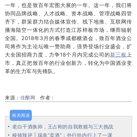
一年，也是致百年宏图大展的一年。这一年，我们将
协同品牌战略、人才战略、资本战略、管理战略四管
齐下，群策群力结合媒体宣传、线下地推、互联网传
播海陆空一体化的方式打造江苏样板市场，继而辐射
全国。2018年3月的春季成都糖酒会，致百年酒业公
司将作为主论坛唯一赞助商，强势登场行业盛会，扩
大全国招商力度，力争18个月内完成公司的
新三板
上
市，真正把致百年的行业创新力，转化为中国酒业变
革的生力军与先锋队。
来源：
佳酿网
作者：
相关阅读
老白干酒换帅，王占刚的自我救赎与三大挑战
棱镜辣评 | 瑞幸“卖酒”：外行给内行上了一课