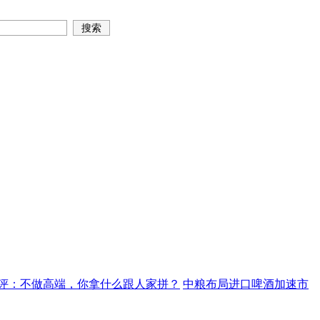
评：不做高端，你拿什么跟人家拼？
中粮布局进口啤酒加速市
旺而不火
可悲河南，有深厚历史文化底蕴也不出名酒！
“伟哥