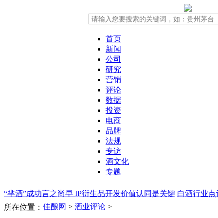
首页
新闻
公司
研究
营销
评论
数据
投资
电商
品牌
法规
专访
酒文化
专题
“芈酒”成功言之尚早 IP衍生品开发价值认同是关键
白酒行业点
佳酿网
>
酒业评论
>
所在位置：
场洗牌
公关危机!老村长事件的启示!
“十一”河南白酒市场为何