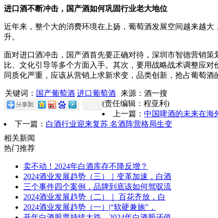
进口酒不断冲击，国产酒如何巩固行业老大地位
近年来，整个大的消费环境在上扬，葡萄酒发展空间越来越大
升。
面对进口酒冲击，国产酒首先要正确对待，深圳市智德营销策
比、文化引导等多个方面入手。其次，要用战略战术调整应对
同质化严重，应该从营销上求新求变，品类创新，抢占葡萄酒
关键词：
国产葡萄酒
进口葡萄酒
来源：酒一搜
(责任编辑：程亚利)
上一篇：
中国啤酒的未来在海
下一篇：
白酒行业迎来复苏 名酒阵营格局生变
相关新闻
热门推荐
卖不动！2024年白酒库存不降反增？
2024酒业发展趋势（三）｜变革加速，白酒
三个事件四个案例，品牌到底该如何驾驭流
2024酒业发展趋势（二）｜ 百花齐放，白
2024酒业发展趋势（一）|“软硬兼施”，
开年白酒股票持续大跌，2024年白酒股还值