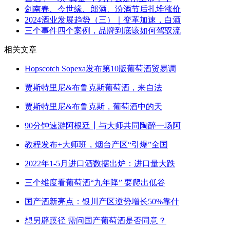
剑南春、今世缘、郎酒、汾酒节后扎堆涨价
2024酒业发展趋势（三）｜变革加速，白酒
三个事件四个案例，品牌到底该如何驾驭流
相关文章
Hopscotch Sopexa发布第10版葡萄酒贸易调
贾斯特里尼&布鲁克斯葡萄酒，来自法
贾斯特里尼&布鲁克斯，葡萄酒中的天
90分钟速游阿根廷┃与大师共同陶醉一场阿
教程发布+大师班，烟台产区“引爆”全国
2022年1-5月进口酒数据出炉：进口量大跌
三个维度看葡萄酒“九年降” 要爬出低谷
国产酒新亮点：银川产区逆势增长50%靠什
想另辟蹊径 需问国产葡萄酒是否同意？