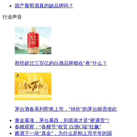
国产葡萄酒真的缺品牌吗？
行业声音
那些超过三百亿的白酒品牌都在“卷”什么？
茅台酒春系列即将上市，“掉价”的茅台能否借此
黄金暴涨，茅台暴跌，到底谁才是“硬通货”?
春糖观察：“春糖节”收官 白酒C端“狂飙”
酱酒下一块“真金”，为什么是刚上市半年的国