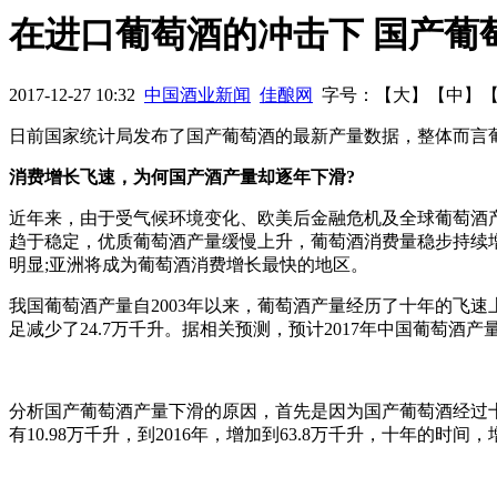
门”事件重创保健酒行业 未来保健酒将更加边缘化
内蒙古世纪
在进口葡萄酒的冲击下 国产葡
最好的2015：先大破，再大立
大咖论酒：捍卫茅台对中国白酒
2017-12-27 10:32
中国酒业新闻
佳酿网
字号：【
大
】【
中
】
日前国家统计局发布了国产葡萄酒的最新产量数据，整体而言
消费增长飞速，为何国产酒产量却逐年下滑?
近年来，由于受气候环境变化、欧美后金融危机及全球葡萄酒
趋于稳定，优质葡萄酒产量缓慢上升，葡萄酒消费量稳步持续增
明显;亚洲将成为葡萄酒消费增长最快的地区。
我国葡萄酒产量自2003年以来，葡萄酒产量经历了十年的飞速上涨
足减少了24.7万千升。据相关预测，预计2017年中国葡萄酒产
分析国产葡萄酒产量下滑的原因，首先是因为国产葡萄酒经过十
有10.98万千升，到2016年，增加到63.8万千升，十年的