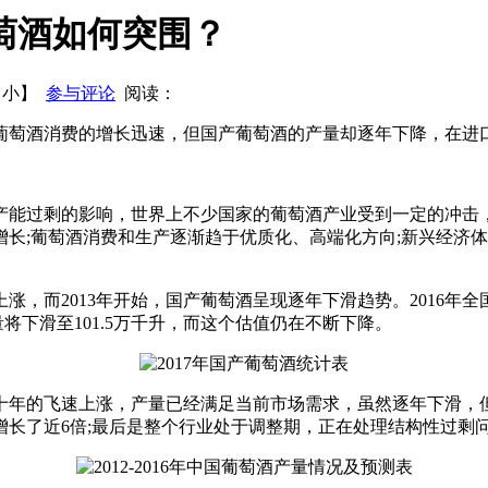
呼白酒业迎来发展新机遇
蔡学飞：酒快到只是酒快到
白酒行业
萄酒如何突围？
的意义
会前预测：茅台经销商大会的关键词
【
小
】
参与评论
阅读：
葡萄酒消费的增长迅速，但国产葡萄酒的产量却逐年下降，在进
产能过剩的影响，世界上不少国家的葡萄酒产业受到一定的冲击
长;葡萄酒消费和生产逐渐趋于优质化、高端化方向;新兴经济
，而2013年开始，国产葡萄酒呈现逐年下滑趋势。2016年全国葡萄
量将下滑至101.5万千升，而这个估值仍在不断下降。
年的飞速上涨，产量已经满足当前市场需求，虽然逐年下滑，但整
时间，增长了近6倍;最后是整个行业处于调整期，正在处理结构性过剩