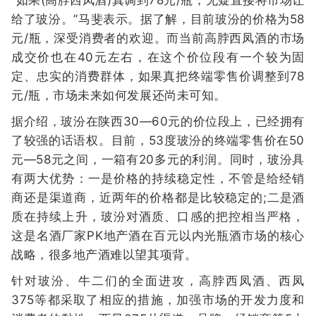
“如果(高脖西凤酒)真调到78元/瓶，无疑直接将市场让
给了玻汾。”马斐表示。据了解，目前玻汾的价格为58
元/瓶，深受消费者的欢迎。而当前高脖西凤酒的市场
成交价也在40元左右，在这个价位段有一个较为固
定、忠实的消费群体，如果真把终端零售价调整到78
元/瓶，市场未来如何发展还尚未可知。
据介绍，玻汾在陕西30—60元的价位段上，已经拥有
了较强的话语权。目前，53度玻汾的终端零售价在50
元—58元之间，一箱有20多元的利润。同时，玻汾具
有两大优势：一是价格的持续稳定性，不管是给经销
商还是渠道商，近两年的价格都是比较稳定的;二是酒
质在持续上升，玻汾对酒质、口感的把控相当严格，
这是名酒厂家PK地产酒在百元以内光瓶酒市场的核心
战略，很多地产酒难以望其项背。
针对玻汾、牛二们的全面进攻，高脖西凤酒、西凤
375等都采取了相应的措施，加强市场的开发力度和