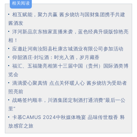
相关阅读
相互赋能，聚力共赢 酱乡烧坊与国财集团携手共建
酱酒发
洋河新品京东独家直播来袭，蓝色经典升级版惊艳亮
相！
应邀赴河南汝阳县杜康古城酒业有限公司参加活动
仰韶酒庄·封坛酒：时光入酒，岁月藏香
福汇、五福隆亮相第十三届中国（贵州）国际酒类博
览会
滴滴爱心聚真情 点点关怀暖人心 酱乡烧坊为受助者
照亮前
战略签约顺丰，川酒集团定制酒打通消费“最后一公
里”
卡慕CAMUS 2024中秋媒体晚宴 品味传世馥香 释
放感官之旅