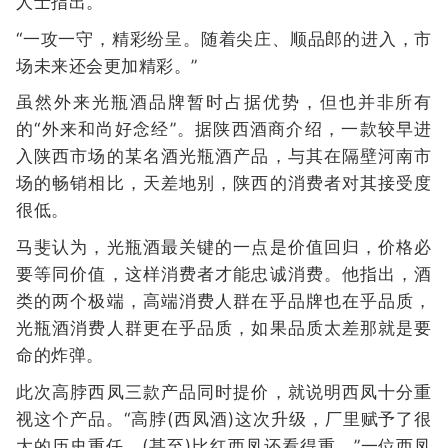
人士指出。
“一攻一守，精彩纷呈。随着尖庄、顺品郎的进入，市
场未来还会更加精彩。”
虽然外来光瓶酒品牌暂时占据优势，但也并非所有
的“外来和尚好念经”。据陕西酒商介绍，一款较早进
入陕西市场的某名酒光瓶酒产品，与其在隔壁河南市
场的畅销相比，天差地别，陕西的消费者对其接受度
很低。
马斐认为，光瓶酒最关键的一点是价值回归，价格必
要等同价值，这样消费者才能忠诚消费。他指出，酒
类的两个极端，高端消费人群在乎品牌也在乎品质，
光瓶酒消费人群更在乎品质，如果品质太差那就是要
命的炸弹。
此次高脖西凤三款产品同时提价，就说明西凤十分重
视这个产品。“高脖(西凤酒)这次升级，厂里赋予了很
大的历史重任，(甚至)比红西凤还看得重。”一位西凤