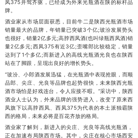
凤375并驾齐驱，已经成为外来光瓶酒在陕的标杆品
牌。
酒业家从市场层面获悉，目前牛二是陕西光瓶酒市场
销量最大的品牌，年销量已突破3个亿;玻汾发展势头
也很好，销量2亿多元;高脖西凤酒(也叫绿瓶西凤酒)销
量2亿多元;西凤375有近3亿;歪嘴郎比较稳定，销量
达到了1个多亿;而新进入的高线光瓶酒光良也在陕西
站在了脚跟，呈现出良好的增长势头。
“玻汾、小郎酒发展迅猛，在光瓶酒中表现抢眼，而顺
品郎、尖庄、光良等品牌也起势很快，未来陕西光瓶
酒市场怕是好戏连台，令人应接不暇。”采访中，陕西
酒业人士认为，外来品牌的强势进入，改变了原来西
凤旗下以高脖西凤、西凤375为代表的本土派独霸陕
西的格局，未来必将是百花齐放的格局。
酒业家了解到，新进入的尖庄、光良等高线光瓶酒，
正在加速布局陕西市场。其中，尖庄在核心市场西安