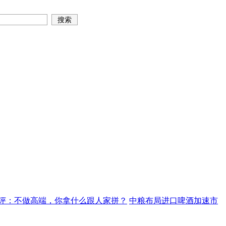
评：不做高端，你拿什么跟人家拼？
中粮布局进口啤酒加速市
旺而不火
可悲河南，有深厚历史文化底蕴也不出名酒！
“伟哥