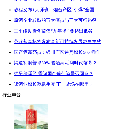
教程发布+大师班，烟台产区“引爆”全国
原酒企业转型的五大痛点与三大可行路径
三个维度看葡萄酒“九年降” 要爬出低谷
芬欧蓝泰标签发布全新可持续发展故事主线
国产酒新亮点：银川产区逆势增长50%靠什
渠道利润普降30% 酱酒高毛利时代落幕？
想另辟蹊径 需问国产葡萄酒是否同意？
啤酒业增长逻辑生变 下一战场在哪里？
行业声音