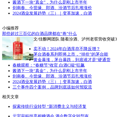
酱酒下一块“真金”，为什么是刚上市半年
剑南春、今世缘、郎酒、汾酒节后扎堆涨价
2024酒业发展趋势（三）｜变革加速，白酒
小编推荐
那些超过三百亿的白酒品牌都在“卷”什么
文/佳酿网团队 随着汾酒、泸州老窖营收突破
卖不动！2024年白酒库存不降反增？
茅台酒春系列即将上市，“掉价”的茅台能
黄金暴涨，茅台暴跌，到底谁才是“硬通货
春糖观察：“春糖节”收官 白酒C端“狂飙
酱酒下一块“真金”，为什么是刚上市半年
剑南春、今世缘、郎酒、汾酒节后扎堆涨价
2024酒业发展趋势（三）｜变革加速，白酒
三个事件四个案例，品牌到底该如何驾驭流
相关文章
探索传统行业转型 “新消费主义与经济复
元宇宙科技亮相糖酒会,酒企数字化转型有