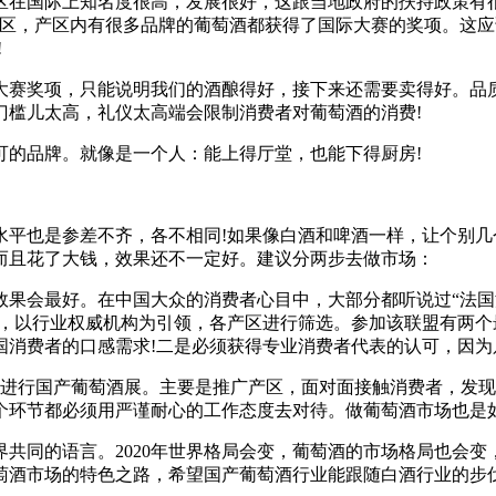
在国际上知名度很高，发展很好，这跟当地政府的扶持政策有很大
产区，产区内有很多品牌的葡萄酒都获得了国际大赛的奖项。这
!
大赛奖项，只能说明我们的酒酿得好，接下来还需要卖得好。品
门槛儿太高，礼仪太高端会限制消费者对葡萄酒的消费!
可的品牌。就像是一个人：能上得厅堂，也能下得厨房!
水平也是参差不齐，各不相同!如果像白酒和啤酒一样，让个别
而且花了大钱，效果还不一定好。建议分两步去做市场：
果会最好。在中国大众的消费者心目中，大部分都听说过“法国
”，以行业权威机构为引领，各产区进行筛选。参加该联盟有两
国消费者的口感需求!二是必须获得专业消费者代表的认可，因为
市进行国产葡萄酒展。主要是推广产区，面对面接触消费者，发
个环节都必须用严谨耐心的工作态度去对待。做葡萄酒市场也是
共同的语言。2020年世界格局会变，葡萄酒的市场格局也会
萄酒市场的特色之路，希望国产葡萄酒行业能跟随白酒行业的步伐