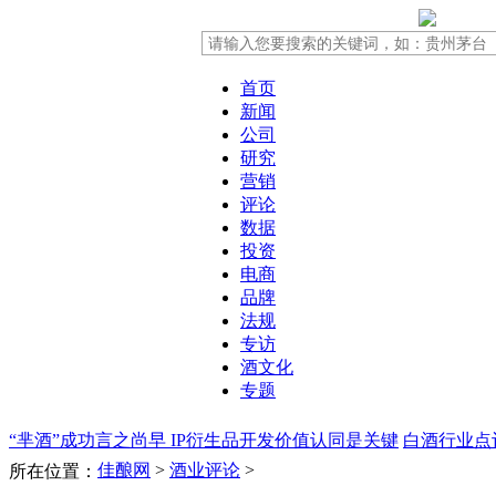
首页
新闻
公司
研究
营销
评论
数据
投资
电商
品牌
法规
专访
酒文化
专题
“芈酒”成功言之尚早 IP衍生品开发价值认同是关键
白酒行业点
佳酿网
>
酒业评论
>
所在位置：
场洗牌
公关危机!老村长事件的启示!
“十一”河南白酒市场为何