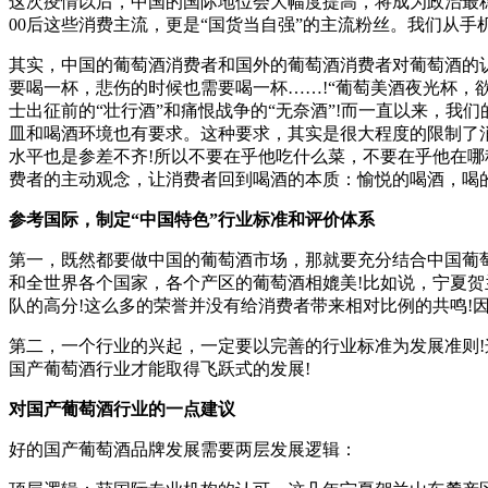
这次疫情以后，中国的国际地位会大幅度提高，将成为政治最
00后这些消费主流，更是“国货当自强”的主流粉丝。我们从
其实，中国的葡萄酒消费者和国外的葡萄酒消费者对葡萄酒的
要喝一杯，悲伤的时候也需要喝一杯……!“葡萄美酒夜光杯，
士出征前的“壮行酒”和痛恨战争的“无奈酒”!而一直以来，
皿和喝酒环境也有要求。这种要求，其实是很大程度的限制了
水平也是参差不齐!所以不要在乎他吃什么菜，不要在乎他在
费者的主动观念，让消费者回到喝酒的本质：愉悦的喝酒，喝
参考国际，制定“中国特色”行业标准和评价体系
第一，既然都要做中国的葡萄酒市场，那就要充分结合中国葡
和全世界各个国家，各个产区的葡萄酒相媲美!比如说，宁夏
队的高分!这么多的荣誉并没有给消费者带来相对比例的共鸣!
第二，一个行业的兴起，一定要以完善的行业标准为发展准则!
国产葡萄酒行业才能取得飞跃式的发展!
对国产葡萄酒行业的一点建议
好的国产葡萄酒品牌发展需要两层发展逻辑：