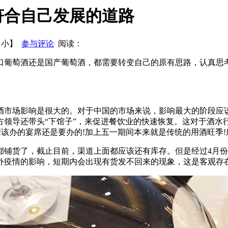
呼白酒业迎来发展新机遇
蔡学飞：酒快到只是酒快到
白酒行业
符合自己发展的道路
的意义
会前预测：茅台经销商大会的关键词
【
小
】
参与评论
阅读：
进口葡萄酒还是国产葡萄酒，都需要转变自己的原有思路，认真
市场影响是很大的。对于中国的市场来说，影响最大的阶段应该是
领导还带头“下馆子”，来促进餐饮业的快速恢复。这对于酒水行
!该办的宴席还是要办的!加上五一期间本来就是传统的用酒旺季
都铺货了，截止目前，渠道上面都应该还有库存。但是经过4月份
外疫情的影响，短期内会出现有货发不回来的现象，这是客观存