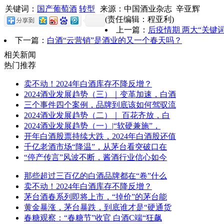
关键词：
国产葡萄酒
转型
来源：中国酒业杂志 辛亚辉
(责任编辑：程亚利)
上一篇：
后疫情期 两大“关键
下一篇：
白酒“云营销”是酒业的又一个春天吗？
相关新闻
热门推荐
卖不动！2024年白酒库存不降反增？
2024酒业发展趋势（三）｜变革加速，白酒
三个事件四个案例，品牌到底该如何驾驭流
2024酒业发展趋势（二）｜ 百花齐放，白
2024酒业发展趋势（一）|“软硬兼施”，
开年白酒股票持续大跌，2024年白酒股还值
千亿老酒市场“降温”，从茅台看突破口在
“停产传言”风波不断，酱酒行业信心如今
那些超过三百亿的白酒品牌都在“卷”什么
卖不动！2024年白酒库存不降反增？
茅台酒春系列即将上市，“掉价”的茅台能
黄金暴涨，茅台暴跌，到底谁才是“硬通货
春糖观察：“春糖节”收官 白酒C端“狂飙