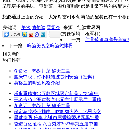
相比于德国，法国阿尔萨斯(Alsace)的雷司令葡萄酒通常为干
呈现更多的果味，亚洲菜、海鲜和咖喱都是非常不错的搭配选
想必通过上面的介绍，大家对雷司令葡萄酒的配餐已有一个很
关键词：
美食
葡萄酒
雷司令
来源：红酒世界网
(责任编辑：程亚利)
上一篇：
红葡萄酒与洋葱会有
下一篇：
啤酒美食之啤酒炖排骨
相关新闻
热门推荐
冬食记：热辣川菜 醇美红星
国庆中秋，你不能错过贵州安酒（经典）！
英格兰的啤酒风格介绍
乐事重磅推出五款区域限定新品，“地道中
王老吉药业开建数字化元宇宙展示厅，重磅
冬食记：热辣川菜 醇美红星
保定马拉松小插曲：吃驴肉火烧，忆思乡之
星球奇遇 乐享此刻 白雪香槟暨稀露黑钻香
奋进百亿征程 八百秀才2023年第五届中国