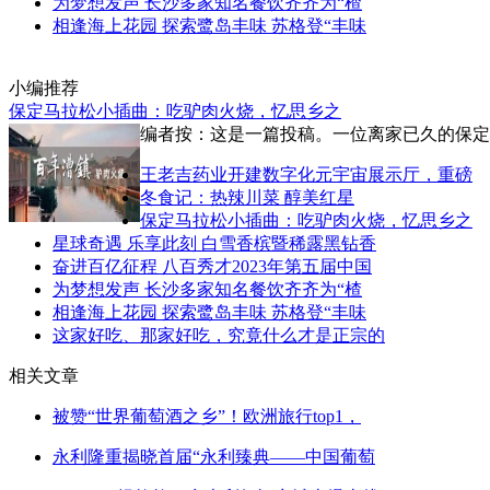
为梦想发声 长沙多家知名餐饮齐齐为“楂
相逢海上花园 探索鹭岛丰味 苏格登“丰味
小编推荐
保定马拉松小插曲：吃驴肉火烧，忆思乡之
编者按：这是一篇投稿。一位离家已久的保定
王老吉药业开建数字化元宇宙展示厅，重磅
冬食记：热辣川菜 醇美红星
保定马拉松小插曲：吃驴肉火烧，忆思乡之
星球奇遇 乐享此刻 白雪香槟暨稀露黑钻香
奋进百亿征程 八百秀才2023年第五届中国
为梦想发声 长沙多家知名餐饮齐齐为“楂
相逢海上花园 探索鹭岛丰味 苏格登“丰味
这家好吃、那家好吃，究竟什么才是正宗的
相关文章
被赞“世界葡萄酒之乡”！欧洲旅行top1，
永利隆重揭晓首届“永利臻典——中国葡萄