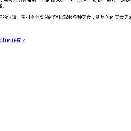
型，酸度清爽且带有一丝矿物风味，可与熏鱼、蟹饼、鹅肝、烤鹅、肉酱
择。
好的认知。雷司令葡萄酒能轻松驾驭各种美食，满足你的美食美酒
怎样的碰撞？