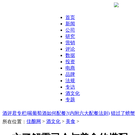
首页
新闻
公司
研究
营销
评论
数据
投资
电商
品牌
法规
专访
酒文化
专题
酒评君专栏|喝葡萄酒如何配餐?(内附六大配餐法则)
错过了螃蟹
佳酿网
>
酒文化
>
美食
>
所在位置：