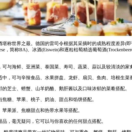
称世界之最。德国的雷司令根据其采摘时的成熟程度差异(即葡萄中的
nauslese，简称BA)、冰酒(Eiswein)和逐粒枯萄精选葡萄酒(Trock
轻，可与海鲜、亚洲菜、泰国菜、寿司、蔬菜、蒜以及较清淡的家
体适中，可与辛辣食品、水果拼盘、龙虾、扇贝、鱼肉、培根生菜
浓郁的芝士、螃蟹、山羊奶酪、鹅肝酱以及口味浓郁的菜肴搭配。
可与焦糖、苹果、桃子、奶油、甜点和馅饼搭配。
酪、苹果派、焦糖甜点和热带水果等搭配。
种甜品，毫无疑问，它可以与你喜欢的任何甜点搭配。