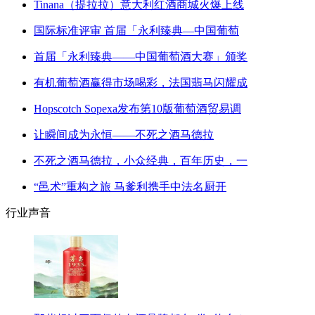
Tinana（提拉拉）意大利红酒商城火爆上线
国际标准评审 首届「永利臻典—中国葡萄
首届「永利臻典——中国葡萄酒大赛」颁奖
有机葡萄酒赢得市场喝彩，法国翡马闪耀成
Hopscotch Sopexa发布第10版葡萄酒贸易调
让瞬间成为永恒——不死之酒马德拉
不死之酒马德拉，小众经典，百年历史，一
“邑术”重构之旅 马爹利携手中法名厨开
行业声音