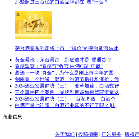
那些超过三百亿的白酒品牌都在“卷”什么？
茅台酒春系列即将上市，“掉价”的茅台能否借此
黄金暴涨，茅台暴跌，到底谁才是“硬通货”?
春糖观察：“春糖节”收官 白酒C端“狂飙”
酱酒下一块“真金”，为什么是刚上市半年的国
剑南春、今世缘、郎酒、汾酒节后扎堆涨价，凭
2024酒业发展趋势（三）｜变革加速，白酒数智
三个事件四个案例，品牌到底该如何驾驭流量这
2024酒业发展趋势（二）｜ 百花齐放，白酒个
白酒产量七连降，白酒行业真的不行了吗？∣佳
商业信息
关于我们
|
投稿指南
|
广告服务
|
版权