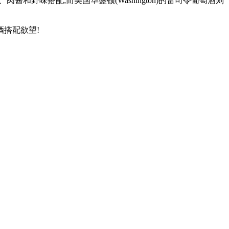
和野味搭配;而美国华盛顿(Washington)的雷司令葡萄酒则
搭配欲望!