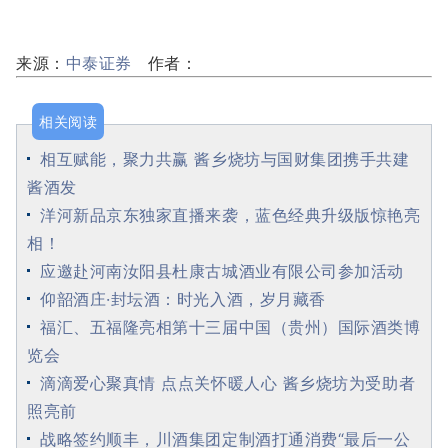
来源：
中泰证券
作者：
相关阅读
相互赋能，聚力共赢 酱乡烧坊与国财集团携手共建
酱酒发
洋河新品京东独家直播来袭，蓝色经典升级版惊艳亮
相！
应邀赴河南汝阳县杜康古城酒业有限公司参加活动
仰韶酒庄·封坛酒：时光入酒，岁月藏香
福汇、五福隆亮相第十三届中国（贵州）国际酒类博
览会
滴滴爱心聚真情 点点关怀暖人心 酱乡烧坊为受助者
照亮前
战略签约顺丰，川酒集团定制酒打通消费“最后一公