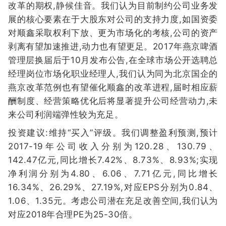
改革的期权,静候佳音。我们认为目前制约公司业务发
展的核心要素在于大股东对公司的支持力度,如国资委
对顺鑫采取权利下放、更为市场化的考核,公司的资产
剥离有望加速推进,动力也有望更足。2017年燕京啤酒
管理层换届后于10月发布公告,在全球市场公开选聘总
经理岗位市场化职业经理人,我们认为同为北京国企的
燕京改革范例也有望催化顺鑫的改革进程,届时相应薪
酬制度、经营策略优化后将显著提升公司经营动力,未
来公司利润端弹性较为充足。
投资建议:维持“买入”评级。我们调整盈利预测,预计
2017-19年公司收入分别为120.28、130.79、
142.47亿元,同比增长7.42%、8.73%、8.93%;实现
净利润分别为4.80、6.06、7.71亿元,同比增长
16.34%、26.29%、27.19%,对应EPS分别为0.84、
1.06、1.35元。考虑公司潜在充足改善空间,我们认为
对应2018年合理PE为25-30倍。