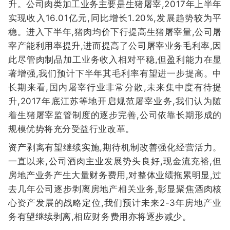
升。公司肉类加工业务主要是生猪屠宰,2017年上半年
实现收入16.01亿元,同比增长1.20%,发展趋势较为平
稳。进入下半年,猪肉均价下行提高生猪屠宰量,公司屠
宰产能利用率提升,进而提高了公司屠宰业务毛利率,因
此尽管肉制品加工业务收入相对平稳,但盈利能力在显
著增强,我们预计下半年其毛利率有望进一步提高。中
长期来看,国内屠宰行业非常分散,未来集中度有待提
升,2017年底江苏等地开启规范屠宰业务,我们认为随
着生猪屠宰监管制度的逐步完善,公司依靠长期形成的
规模优势将充分受益行业改革。
资产剥离有望继续实施,期待机制改善强化经营活力。
一直以来,公司酒肉主业发展势头良好,现金流充裕,但
房地产业务产生大量财务费用,对整体业绩拖累明显,过
去几年公司逐步剥离房地产相关业务,彰显聚焦酒肉核
心资产发展的战略定位,我们预计未来2-3年房地产业
务有望继续剥离,相应财务费用亦将逐步减少。