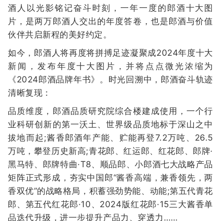
酒人以光影铭记奋斗时刻，一年一度的郎酒十大图
片，是两万郎酒人交出的年度答卷，也是郎酒与价值
伙伴共启新程的美好约定。
如今，郎酒人将再度将拼搏足迹凝聚成2024年度十大
新闻，发布年度十大图片，并将点点微光浓缩为
《2024郎酒品牌年书》。时光回溯中，郎酒奋斗轨迹
清晰复现：
品质维度，郎酒品质研究院综合楼建成使用，一个行
业科研创新的第一沃土、世界级品质地标于深山之中
拔地而起;酱香郎酒年产能、贮能再登7.2万吨、26.5
万吨，攀登历史新高;青花郎、红运郎、红花郎、郎牌·
黑马特、郎牌特曲·T8、顺品郎、小郎酒七大战略产品
矩阵正式形成，夯实中国郎“酱香高端，兼香领先，两
香双优”的战略格局，积蓄强劲势能、动能;第五代青花
郎、第五代红花郎·10、2024版红花郎·15三大酱香单
品迭代升级，进一步提升产品力、穿透力……