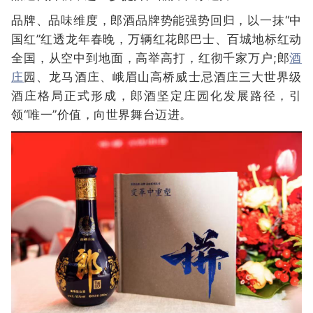
品牌、品味维度，郎酒品牌势能强势回归，以一抹“中
国红”红透龙年春晚，万辆红花郎巴士、百城地标红动
全国，从空中到地面，高举高打，红彻千家万户;郎
酒
庄
园、龙马酒庄、峨眉山高桥威士忌酒庄三大世界级
酒庄格局正式形成，郎酒坚定庄园化发展路径，引
领“唯一”价值，向世界舞台迈进。