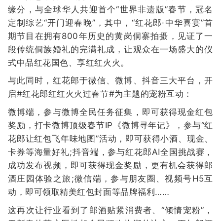
缘分，与全球华人共迎首个“世界非遗版”春节，冠名
定制综艺“开门迎春晚”，其中，“红花郎·中华喜宴”首
期节目在拥有800年历史的黄岗侗寨拍摄，见证了一
段传统侗族婚礼的完满礼成，让观众在一场盛大的仪
式中品红花国色、享红红火火。
与此同时，红花郎于微信、微博、抖音三大平台，开
启#红花郎红红火火过春节#为主题的宠粉互动：
微博端，参与微博全民任务征集，即可获得现金红包
奖励，打卡微博顶级春节IP《微博寻年记》，参与“红
花郎让红包飞年味地图”活动，即可获得小酒、现金、
卡券等海量好礼;抖音端，参与红花郎AI全国挑战赛，
成功发布视频，即可获得现金奖励，更有机会获得郎
酒庄园体验之旅;微信端，参与朋友圈、视频号H5互
动，即可领取精美红包封面等品牌福利……
这再次让行业看到了郎酒贴紧消费者、“倾情宠粉”，