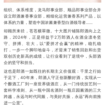
组织、体系维度，龙马郎事业部、顺品郎事业部合并
设立郎酒兼香事业部，精细化运营兼香系列产品，以
体系的力量，塑造中国浓酱兼香型白酒领导者……
却顾所来径，苍苍横翠微。十大图片铺陈郎酒向上之
路，2024年，正是得益于2万郎酒人在酒业凛冬坚
守、拼搏、壮大，以“爱拼才会赢”的精神，稳扎稳
打，一步一个脚印地奋斗，才迎来了销售回款和出货
双创历史新高的成绩，让行业看到了逆境中，头部酒
企的坚守和担当。
这也是郎酒一如既往的长期主义价值观：千里之行始
于足下，40年来，郎酒人守正创新酿好酒，实现从一
个酿酒工厂到一座世界级酒庄，从一门传统技艺到一
套科学准则、从一瓶中国名酒到一瓶庄园酱酒的三大
跨越，永远与时代同频，与美好共振，永远“再向前推
进一公里”。