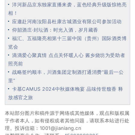
洋河新品京东独家直播来袭，蓝色经典升级版惊艳亮
相！
应邀赴河南汝阳县杜康古城酒业有限公司参加活动
仰韶酒庄·封坛酒：时光入酒，岁月藏香
福汇、五福隆亮相第十三届中国（贵州）国际酒类博
览会
滴滴爱心聚真情 点点关怀暖人心 酱乡烧坊为受助者
照亮前
战略签约顺丰，川酒集团定制酒打通消费“最后一公
里”
卡慕CAMUS 2024中秋媒体晚宴 品味传世馥香 释
放感官之旅
本站部分图片和稿件源于网络或其他媒体，观点和版权属
于作者本人，如有侵权或者其他问题，请联系本站进行处
理。投诉信箱：1001@jianiang.cn