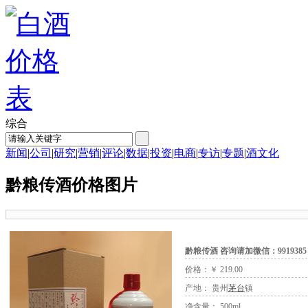
综合
新闻
|
公司
|
研究
|
营销
|
评论
|
数据
|
投资
|
电商
|
专访
|
专题
|
酒文化
黔粮传酒价格图片
黔粮传酒 咨询请加微信：9919385
价格：￥ 219.00
产地： 贵州
茅台
镇
净含量： 500ml