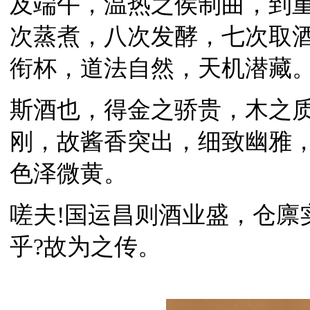
及端午，温热之侯制曲，到
次蒸煮，八次发酵，七次取
衔杯，道法自然，天机潜藏
斯酒也，得金之骄贵，木之
刚，故酱香突出，细致幽雅
色泽微黄。
嗟夫!国运昌则酒业盛，仓廪
乎?故为之传。