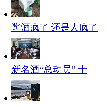
酱酒疯了 还是人疯了
新名酒“总动员” 十