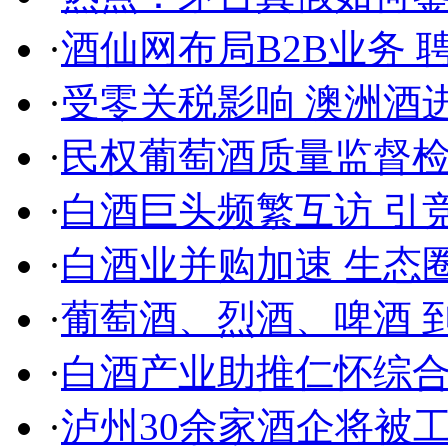
·
酒仙网布局B2B业务
·
受零关税影响 澳洲酒进
·
民权葡萄酒质量监督
·
白酒巨头频繁互访 引
·
白酒业并购加速 生态
·
葡萄酒、烈酒、啤酒 
·
白酒产业助推仁怀综
·
泸州30余家酒企将被