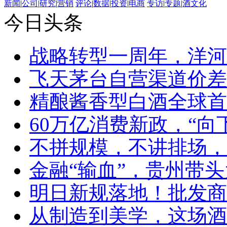
新闻
|
公司
|
研究
|
营销
评论
|
数据
|
投资
|
电商
专访
|
专题
|
酒文化
今日头条
战略转型一周年，洋河
飞天茅台自营渠道价差
精酿酱香型白酒全球首
60万亿消费新政，“向
不拼规模，不讲排场，
金融“输血”，贵州带头
明日新规落地！批发商
从制造到美学，这场酒