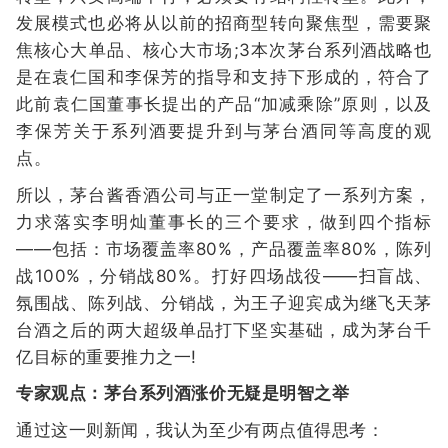
发展模式也必将从以前的招商型转向聚焦型，需要聚
焦核心大单品、核心大市场;3本次茅台系列酒战略也
是在袁仁国和李保芳的指导和支持下形成的，符合了
此前袁仁国董事长提出的产品“加减乘除”原则，以及
李保芳关于系列酒要提升到与茅台酒同等高度的观
点。
所以，茅台酱香酒公司与正一堂制定了一系列方案，
力求落实李明灿董事长的三个要求，做到四个指标
——包括：市场覆盖率80%，产品覆盖率80%，陈列
战100%，分销战80%。打好四场战役——扫盲战、
氛围战、陈列战、分销战，为王子迎宾成为继飞天茅
台酒之后的两大超级单品打下坚实基础，成为茅台千
亿目标的重要推力之一!
专家观点：茅台系列酒涨价无疑是明智之举
通过这一则新闻，我认为至少有两点值得思考：