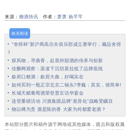
来源：
糖酒快讯
作者：
萧萧 杨芊芊
相关阅读
“舍得杯”新沪商高尔夫俱乐部成立赛举行，藏品舍得
1
探风物，寻曲香，起底仰韶酒的传承与创新
佳酿网观察：渠道下沉切莫拉低了品牌底线
叙府口粮酒：叙府大曲，好喝实在
如何买到一瓶正宗北京二锅头?李巍：其实，很简单!
长城天赋葡萄酒荣登普京访华宴会
连登重磅活动 川酒集团品牌“差异化”战略受瞩目
物以稀为贵 酒是陈的香 大家为何都爱老酒？
本站部分图片和稿件源于网络或其他媒体，观点和版权属