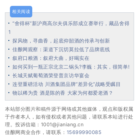
相关阅读
“舍得杯”新沪商高尔夫俱乐部成立赛举行，藏品舍得
1
探风物，寻曲香，起底仰韶酒的传承与创新
佳酿网观察：渠道下沉切莫拉低了品牌底线
叙府口粮酒：叙府大曲，好喝实在
如何买到一瓶正宗北京二锅头?李巍：其实，很简单!
长城天赋葡萄酒荣登普京访华宴会
连登重磅活动 川酒集团品牌“差异化”战略受瞩目
物以稀为贵 酒是陈的香 大家为何都爱老酒？
本站部分图片和稿件源于网络或其他媒体，观点和版权属
于作者本人，如有侵权或者其他问题，请联系本站进行处
理。投诉信箱：1001@jianiang.cn
佳酿网商业合作，请联系：
15699990085