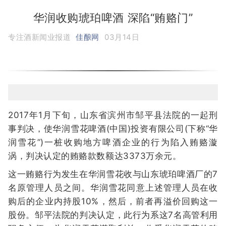
华润收购琥珀啤酒 深陷“贿赂门”
专注酒新闻业报道
佳酿网
03月14日
2017年1月下旬，山东省滨州市邹平县法院的一起刑
事判决，使华润雪花啤酒(中国)投资有限公司(下称“华
润雪花”)一桩收购地方啤酒企业的行为陷入贿赂漩
涡，判决认定的贿赂款数额达3373万余元。
这一贿赂行为发生在华润雪花收与山东琥珀啤酒厂的7
名原管理人员之间。华润雪花同意上述管理人员在收
购后的企业内持股10%，然后，前者再溢价回购这一
股份。邹平法院的判决认定，此行为系这7名高管利用