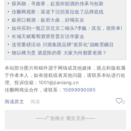
探风物，寻曲香，起底仰韶酒的传承与创新
佳酿网观察：渠道下沉切莫拉低了品牌底线
叙府口粮酒：叙府大曲，好喝实在
如何买到一瓶正宗北京二锅头?李巍：其实，很简单!
长城天赋葡萄酒荣登普京访华宴会
连登重磅活动 川酒集团品牌“差异化”战略受瞩目
物以稀为贵 酒是陈的香 大家为何都爱老酒？
本站部分图片和稿件源于网络或其他媒体，观点和版权属
于作者本人，如有侵权或者其他问题，请联系本站进行处
理。投诉信箱：1001@jianiang.cn
佳酿网商业合作，请联系：
15699990085
阅读原文
阅读
0
——广告推介 图文无关——