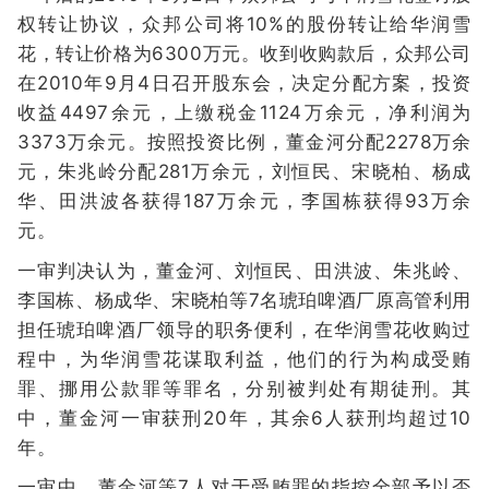
权转让协议，众邦公司将10%的股份转让给华润雪
花，转让价格为6300万元。收到收购款后，众邦公司
在2010年9月4日召开股东会，决定分配方案，投资
收益4497余元，上缴税金1124万余元，净利润为
3373万余元。按照投资比例，董金河分配2278万余
元，朱兆岭分配281万余元，刘恒民、宋晓柏、杨成
华、田洪波各获得187万余元，李国栋获得93万余
元。
一审判决认为，董金河、刘恒民、田洪波、朱兆岭、
李国栋、杨成华、宋晓柏等7名琥珀啤酒厂原高管利用
担任琥珀啤酒厂领导的职务便利，在华润雪花收购过
程中，为华润雪花谋取利益，他们的行为构成受贿
罪、挪用公款罪等罪名，分别被判处有期徒刑。其
中，董金河一审获刑20年，其余6人获刑均超过10
年。
一审中，董金河等7人对于受贿罪的指控全部予以否