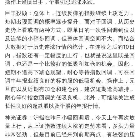
操作上谨慎出手，个股切忌追涨杀跌。
巨丰投顾：总体上，连续反弹的指数继续上攻乏力，
短期出现回调的概率逐步提升。而对于回调，从历史
走势上看或有两种方式，即单日的一次性回调到位以
及连续的小碎步回调，但整体回调空间不大。而结合
大数据对于历史连涨行情的统计，在连涨之后的10日
内，指数还有一定幅度的上行，也就是说这里既是回
调，也还是一个比较好的低吸和加仓的机会。因此，
短期不追高下减仓观望，耐心等待指数回调，可在回
调中年报业绩良好的标的股的低吸机会。操作上，元
旦前以及近期有加仓和建仓的，建议短期逢高减持，
耐心等待指数回调的低吸良机。此外，可继续关注成
长性良好的超跌股以及个股的年报行情。
神光证券：沪指在昨日小幅回调后，今天上午再次放
量上行，从上证指数连续大涨的走势来看，多头力量
非常强劲，但是目前已经来到前期高点，有较强的压