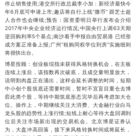
停止销售使用;港交所行政总裁李小加：新经济最快今
年6月底可申请上市;趣店将自行上线“撒币” 跟芝士超
人合作也会继续;预告：国资委明日举行发布会介绍
2017年中央企业经济运行情况;中国央行上调63天期
逆回购利率5个基点;南沙着手申报自由贸易港 已经形
成方案正准备上报;广州“租购同权学位到房”实施细则
将很快出台。
博星投顾：创业板综指未获得风格转换机会，在主板
连续上涨后，该指数再次破底，且成交量明显放大，
说明割肉盘正在涌出，这样会延长调整的时间，短期
中小创个股筑底还需要时间，暂时不宜盲目重仓去博
弈此类个股，等待中期筑底形态完毕后再考虑加大仓
位。操作上，中期继续关注大消费、大金融行业白马
龙头股的趋势性上涨行情;短线上耐心等待大盘回调到
位后关注市场新出现的交易机会。北京博星证券认
为，大盘冲高回落，接下来风格转换时间或将延长，