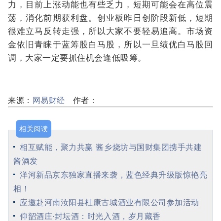
力，目前上涨动能也有些乏力，短期可能会在高位震
荡，消化前期获利盘。创业板昨日创阶段新低，短期
很难立马反转走强，所以大家不要轻易追高。市场资
金依旧青睐于蓝筹股白马股，所以一旦绩优白马股回
调，大家一定要抓住机会逢低吸筹。
来源：
网易财经
作者：
相关阅读
相互赋能，聚力共赢 酱乡烧坊与国财集团携手共建
酱酒发
洋河新品京东独家直播来袭，蓝色经典升级版惊艳亮
相！
应邀赴河南汝阳县杜康古城酒业有限公司参加活动
仰韶酒庄·封坛酒：时光入酒，岁月藏香