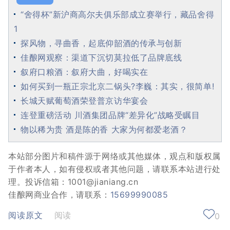
“舍得杯”新沪商高尔夫俱乐部成立赛举行，藏品舍得
1
探风物，寻曲香，起底仰韶酒的传承与创新
佳酿网观察：渠道下沉切莫拉低了品牌底线
叙府口粮酒：叙府大曲，好喝实在
如何买到一瓶正宗北京二锅头?李巍：其实，很简单!
长城天赋葡萄酒荣登普京访华宴会
连登重磅活动 川酒集团品牌“差异化”战略受瞩目
物以稀为贵 酒是陈的香 大家为何都爱老酒？
本站部分图片和稿件源于网络或其他媒体，观点和版权属
于作者本人，如有侵权或者其他问题，请联系本站进行处
理。投诉信箱：1001@jianiang.cn
佳酿网商业合作，请联系：
15699990085
阅读原文
阅读
0