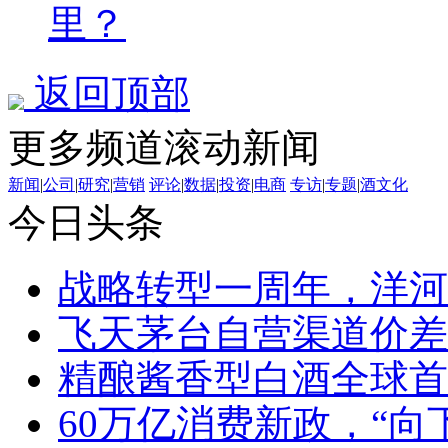
里？
返回顶部
更多频道滚动新闻
新闻
|
公司
|
研究
|
营销
评论
|
数据
|
投资
|
电商
专访
|
专题
|
酒文化
今日头条
战略转型一周年，洋河
飞天茅台自营渠道价差
精酿酱香型白酒全球首
60万亿消费新政，“向