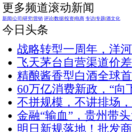
更多频道滚动新闻
新闻
|
公司
|
研究
|
营销
评论
|
数据
|
投资
|
电商
专访
|
专题
|
酒文化
今日头条
战略转型一周年，洋河
飞天茅台自营渠道价差
精酿酱香型白酒全球首
60万亿消费新政，“向
不拼规模，不讲排场，
金融“输血”，贵州带头
明日新规落地！批发商