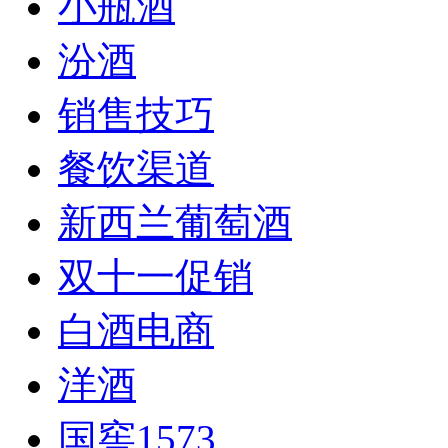
小瓶酒
汾酒
销售技巧
餐饮渠道
新西兰葡萄酒
双十一促销
白酒电商
洋酒
国窖1573