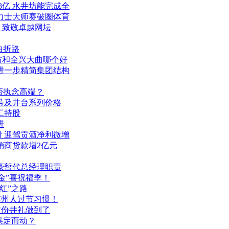
8亿 水井坊能完成全
力士大师赛破圈体育
，致敬卓越网坛
曲折路
坊和全兴大曲哪个好
进一步精简集团结构
否执念高端？
号及井台系列价格
工持股
进
滑 迎驾贡酒净利微增
销商货款增2亿元
豪暂代总经理职责
金”喜祝福季！
红”之路
苏州人过节习惯！
这份井礼做到了
谋定而动？