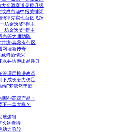
力大众酒赛道品质升级
化或成白酒中报关键词
谁能率先实现百亿飞跃
一坊金逸奖”得主
一坊金逸奖”得主
绍光等大师助阵
的水井坊·典藏有何区
国网坛新传奇
典藏诗酒情深
能水井坊跑出品质升
任管理层推进改革
利下成长潜力仍足
高端”梦依然坚挺
有哪些高端产品？
司要下一盘大棋？
发展逻辑
需长远看待
跑助力阶段