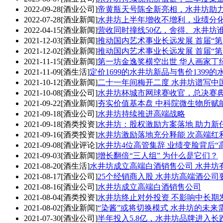
2022-09-28
[酒业公司]
帝黄瓶天号陈全新亮相，水井坊助
2022-07-28
[酒业新闻]
水井坊上半年增收不增利，业绩分
2022-04-15
[酒业新闻]
营收同时撞线50亿，舍得、水井坊
2021-12-03
[酒业新闻]
推动国内艺术事业长远发展 首届“第
2021-12-02
[酒业新闻]
推动国内艺术事业长远发展 首届“第
2021-11-15
[酒业新闻]
第一坊金逸奖横空出世 华人画家丁
2021-11-09
[酒生活]
定价1699的水井坊新品与售价1399
2021-10-12
[酒业新闻]
二十一年间梅开二度 水井坊谱写中
2021-10-08
[酒业公司]
水井坊杯城市网球赛收官，总决赛
2021-09-22
[酒业新闻]
夯实价值基本盘 中科院微生物所赋
2021-09-18
[酒业公司]
水井坊持续推进高端战略
2021-09-18
[酒类投资]
水井坊：股权激励方案落地 助力新
2021-09-16
[酒类投资]
水井坊激励落地充分释能 次高端红
2021-09-08
[酒业评论]
水井坊4位高管集辞 业绩变脸背后“
2021-09-03
[酒业新闻]
增长翻倍“三人组” 为什么是它们？
2021-08-20
[酒生活]
水井坊成立高端白酒销售公司 水井坊
2021-08-17
[酒业公司]
25个经销商入股 水井坊高端酒公
2021-08-16
[酒业公司]
水井坊成立高端白酒销售公司
2021-08-04
[酒类投资]
水井坊终止对外投资 不影响中长期
2021-08-02
[酒业新闻]
“染酱”或将切换模式 水井坊的未来
2021-07-30
[酒业公司]
半年投入5.8亿，水井坊品牌进入长