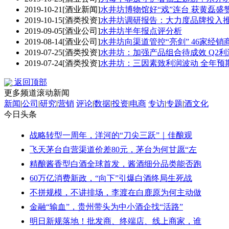
2019-10-21
[酒业新闻]
水井坊博物馆好“戏”连台 获黄磊盛
2019-10-15
[酒类投资]
水井坊调研报告：大力度品牌投入
2019-09-05
[酒业公司]
水井坊半年报点评分析
2019-08-14
[酒业公司]
水井坊向渠道管控“亮剑” 46家经销
2019-07-25
[酒类投资]
水井坊：加强产品组合待成效 Q2
2019-07-24
[酒类投资]
水井坊：三因素致利润波动 全年预
返回顶部
更多频道滚动新闻
新闻
|
公司
|
研究
|
营销
评论
|
数据
|
投资
|
电商
专访
|
专题
|
酒文化
今日头条
战略转型一周年，洋河的“刀尖三跃”｜佳酿观
飞天茅台自营渠道价差80元，茅台为何甘愿“左
精酿酱香型白酒全球首发，酱酒细分品类能否跑
60万亿消费新政，“向下”引爆白酒终局生死战
不拼规模，不讲排场，李渡在白鹿原为何主动做
金融“输血”，贵州带头为中小酒企找“活路”
明日新规落地！批发商、终端店、线上商家，谁