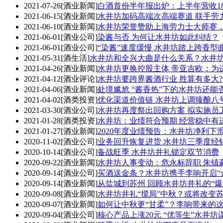
2021-07-26
[酒业新闻]
白酒首份半年报出炉：上半年营收1
2021-06-15
[酒业新闻]
水井坊加码高端次高端赛道 联手劳
2021-06-10
[酒业新闻]
水井坊荣誉赞助上海劳力士大师赛
2021-06-01
[酒业公司]
染酱与否 为何让水井坊如此纠结？
2021-06-01
[酒业公司]
“染酱”速度缓慢 水井坊踏上跨香型
2021-05-31
[酒生活]
水井坊和全兴大曲是什么关系？水井
2021-04-26
[酒业新闻]
水井坊更换控股主体 帝亚吉欧：为
2021-04-12
[酒业评论]
水井坊要跨界酱酒行业 胜算有多大?
2021-04-06
[酒业新闻]
处境尴尬 “酱香热”下的水井坊还能
2021-04-02
[酒类投资]
优化渠道价值链 水井坊上调臻酿八
2021-03-30
[酒业公司]
水井坊再度祭出回购方案 拟实施员
2021-01-28
[酒类投资]
水井坊：业绩符合预期 经营稳中有
2021-01-27
[酒业新闻]
2020年度业绩预告：水井坊净利下
2020-11-02
[酒业公司]
业务回升恢复进货 水井坊三季度经
2020-10-14
[酒业公司]
备战旺季 水井坊井礼锁定双节消费
2020-09-22
[酒业新闻]
水井坊人事变动：危永标辞职 朱镇
2020-09-14
[酒业公司]
买酒送金条？水井坊携手李响开启“
2020-09-14
[酒业新闻]
从盐城到苏州 回顾水井坊井礼的“爆
2020-09-08
[酒业新闻]
水井坊井礼“搅局”中秋？或将改变
2020-09-07
[酒业新闻]
如何让中秋更“甘柔”？李响带来的
2020-09-04
[酒业公司]
核心产品上涨20元 “优等生”水井坊