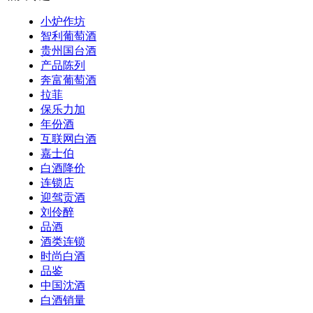
小炉作坊
智利葡萄酒
贵州国台酒
产品陈列
奔富葡萄酒
拉菲
保乐力加
年份酒
互联网白酒
嘉士伯
白酒降价
连锁店
迎驾贡酒
刘伶醉
品酒
酒类连锁
时尚白酒
品鉴
中国沈酒
白酒销量