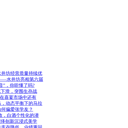
水井坊经营质量持续优
程——水井坊亮相第六届
音”，你听懂了吗?
式下滑，突围生存战
白酒在喜宴市场中还有
略，动态平衡下的马拉
为何偏爱张学友？
齐放，白酒个性化的潜
演绎创新沉浸式美学
道库存降低、业绩重回