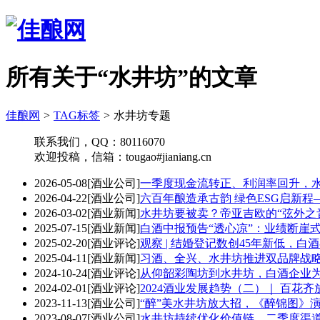
所有关于“水井坊”的文章
佳酿网
>
TAG标签
>
水井坊专题
联系我们，QQ：80116070
欢迎投稿，信箱：tougao#jianiang.cn
2026-05-08
[酒业公司]
一季度现金流转正、利润率回升，
2026-04-22
[酒业公司]
六百年酿造承古韵 绿色ESG启新
2026-03-02
[酒业新闻]
水井坊要被卖？帝亚吉欧的“弦外之
2025-07-15
[酒业新闻]
白酒中报预告“透心凉”：业绩断崖
2025-02-20
[酒业评论]
观察 | 结婚登记数创45年新低，
2025-04-11
[酒业新闻]
习酒、全兴、水井坊推进双品牌战
2024-10-24
[酒业评论]
从仰韶彩陶坊到水井坊，白酒企业
2024-02-01
[酒业评论]
2024酒业发展趋势（二）｜ 百花
2023-11-13
[酒业公司]
“醉”美水井坊放大招，《醉锦图》
2023-08-07
[酒业公司]
水井坊持续优化价值链，二季度渠