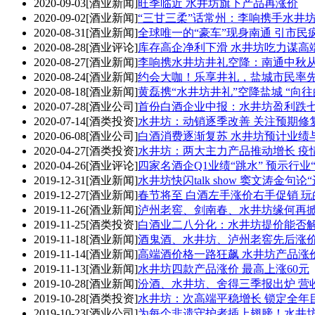
2020-09-03
[酒业新闻]
旺季临近 水井坊旗下产品再涨价
2020-09-02
[酒业新闻]
“三甘三柔”话常州：李响携手水井
2020-08-31
[酒业新闻]
全球唯一的“豪车”现身南通 引市民
2020-08-28
[酒业评论]
库存高企净利下滑 水井坊吃力谋高
2020-08-27
[酒业新闻]
李响携水井坊井礼空降：南通中秋从
2020-08-24
[酒业新闻]
约会大咖！乐享井礼，盐城市民率
2020-08-18
[酒业新闻]
黄磊携“水井坊井礼”空降盐城 “向
2020-07-28
[酒业公司]
首份白酒企业中报：水井坊盈利跌
2020-07-14
[酒类投资]
水井坊：动销逐季改善 关注预期修
2020-06-08
[酒业公司]
白酒消费逐渐复苏 水井坊预计业绩
2020-04-27
[酒类投资]
水井坊：两大主力产品推动增长 疫
2020-04-26
[酒业评论]
四家名酒企Q1业绩“跳水” 预示行业
2019-12-31
[酒业新闻]
水井坊快闪talk show 窦文涛金句论
2019-12-27
[酒业新闻]
春节将至 白酒左手涨价右手促销 玩
2019-11-26
[酒业新闻]
泸州老窖、剑南春、水井坊缘何再
2019-11-25
[酒类投资]
白酒业二八分化：水井坊提价能否
2019-11-18
[酒业新闻]
酒鬼酒、水井坊、泸州老窖先后涨价
2019-11-14
[酒业新闻]
高端酒价格一路狂飙 水井坊产品涨
2019-11-13
[酒业新闻]
水井坊四款产品涨价 最高上涨60元
2019-10-28
[酒业新闻]
汾酒、水井坊、舍得三季报出炉 营
2019-10-28
[酒类投资]
水井坊：次高端平稳增长 锁定全年
2019-10-23
[酒业公司]
为每个非遗守护者插上翅膀！水井