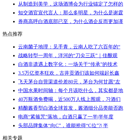
从制造到美学，这场酒博会为行业锚定了怎样的
知交酒官宣代言人：那么多明星，为什么是谢霆
券商高呼白酒底部已至，为什么酒企反而更加谨
热点推荐
云南菌子地理：见手青，云南人吃了六百年的“
战略转型一周年，洋河的“刀尖三跃”｜佳酿观
白酒非遗遇上数字化：一场关于“传承”的技术
3.5万亿资本狂欢，古井贡酒们该如何端起长鑫
飞天茅台自营渠道价差80元，茅台为何甘愿“左
中国水果时间轴：每个月该吃什么，其实都是地
40万瓶酒免费喝，近500万人线上围观，习酒们
精酿酱香型白酒全球首发，酱酒细分品类能否跑
电商“紧箍咒”落地，白酒只赢了一半|半年度
头部品牌集体“向C”，谁能抢得“C位”?| 半
相关专题