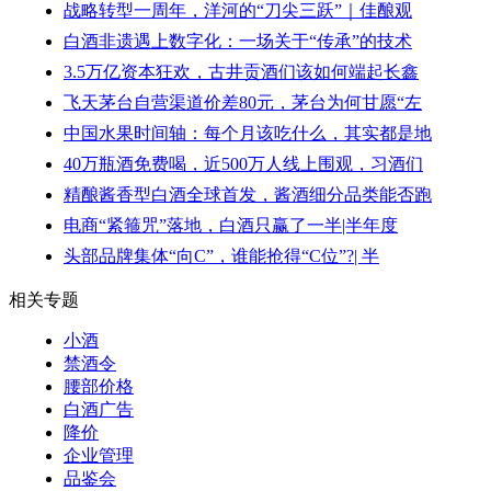
战略转型一周年，洋河的“刀尖三跃”｜佳酿观
白酒非遗遇上数字化：一场关于“传承”的技术
3.5万亿资本狂欢，古井贡酒们该如何端起长鑫
飞天茅台自营渠道价差80元，茅台为何甘愿“左
中国水果时间轴：每个月该吃什么，其实都是地
40万瓶酒免费喝，近500万人线上围观，习酒们
精酿酱香型白酒全球首发，酱酒细分品类能否跑
电商“紧箍咒”落地，白酒只赢了一半|半年度
头部品牌集体“向C”，谁能抢得“C位”?| 半
相关专题
小酒
禁酒令
腰部价格
白酒广告
降价
企业管理
品鉴会