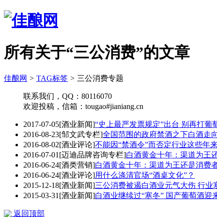
所有关于“三公消费”的文章
佳酿网
>
TAG标签
>
三公消费专题
联系我们，QQ：80116070
欢迎投稿，信箱：tougao#jianiang.cn
2017-07-05
[酒业新闻]
“史上最严发票规定”出台 别再打葡
2016-08-23
[邹文武专栏]
全国范围的政府禁酒之下白酒走
2016-08-02
[酒业评论]
不能因“禁酒令”而否定行业这些年
2016-07-01
[迈迪品牌咨询专栏]
白酒黄金十年：渠道为王
2016-06-24
[酒类营销]
白酒黄金十年：渠道为王还是消费
2016-06-24
[酒业评论]
用什么涤清官场“酒桌文化”？
2015-12-18
[酒业新闻]
三公消费被遏白酒业元气大伤 行业
2015-03-31
[酒业新闻]
白酒业继续过“寒冬” 国产葡萄酒迎
返回顶部