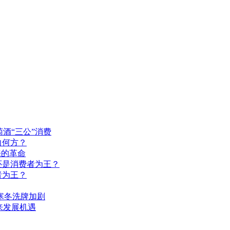
萄酒“三公”消费
向何方？
来的革命
还是消费者为王？
者为王？
寒冬洗牌加剧
来发展机遇