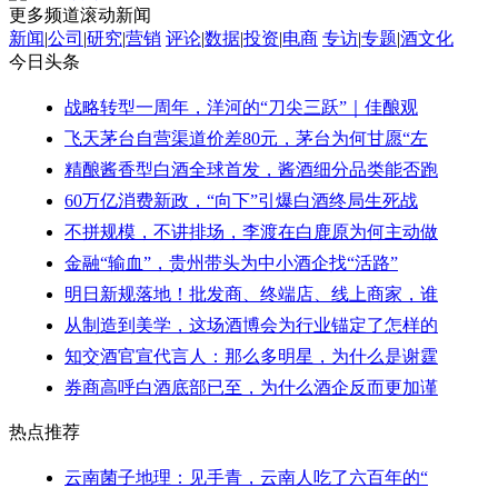
更多频道滚动新闻
新闻
|
公司
|
研究
|
营销
评论
|
数据
|
投资
|
电商
专访
|
专题
|
酒文化
今日头条
战略转型一周年，洋河的“刀尖三跃”｜佳酿观
飞天茅台自营渠道价差80元，茅台为何甘愿“左
精酿酱香型白酒全球首发，酱酒细分品类能否跑
60万亿消费新政，“向下”引爆白酒终局生死战
不拼规模，不讲排场，李渡在白鹿原为何主动做
金融“输血”，贵州带头为中小酒企找“活路”
明日新规落地！批发商、终端店、线上商家，谁
从制造到美学，这场酒博会为行业锚定了怎样的
知交酒官宣代言人：那么多明星，为什么是谢霆
券商高呼白酒底部已至，为什么酒企反而更加谨
热点推荐
云南菌子地理：见手青，云南人吃了六百年的“