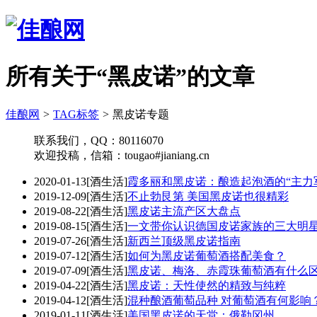
所有关于“黑皮诺”的文章
佳酿网
>
TAG标签
>
黑皮诺专题
联系我们，QQ：80116070
欢迎投稿，信箱：tougao#jianiang.cn
2020-01-13
[酒生活]
霞多丽和黑皮诺：酿造起泡酒的“主力
2019-12-09
[酒生活]
不止勃艮第 美国黑皮诺也很精彩
2019-08-22
[酒生活]
黑皮诺主流产区大盘点
2019-08-15
[酒生活]
一文带你认识德国皮诺家族的三大明
2019-07-26
[酒生活]
新西兰顶级黑皮诺指南
2019-07-12
[酒生活]
如何为黑皮诺葡萄酒搭配美食？
2019-07-09
[酒生活]
黑皮诺、梅洛、赤霞珠葡萄酒有什么
2019-04-22
[酒生活]
黑皮诺：天性使然的精致与纯粹
2019-04-12
[酒生活]
混种酿酒葡萄品种 对葡萄酒有何影响
2019-01-11
[酒生活]
美国黑皮诺的天堂：俄勒冈州