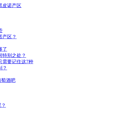
黑皮诺产区
些
诺产区？
够了
何特别之处？
只需要记住这7种
别？
葡萄酒吧
呢？