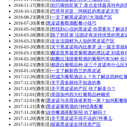
2018-11-27
[酒生活]
别只喝勃艮第了 盘点全球最具特色的
2018-10-12
[酒生活]
巴塔哥尼亚：阿根廷的黑皮诺天堂
2018-08-23
[酒生活]
一文了解黑皮诺的7大顶级产区
2018-07-20
[美食]
黑皮诺葡萄酒配餐小技巧
2018-05-16
[酒生活]
想找到心仪的黑皮诺 你需要先了解这
2018-03-28
[酒生活]
除了勃艮第 法国还有这些优质的黑皮
2018-03-23
[酒生活]
走近法国鲜为人知的黑皮诺产区
2018-03-20
[酒生活]
关于黑皮诺和内比奥罗 这一篇文章就
2018-03-13
[酒生活]
酿造世界最贵葡萄酒的黑比诺 到底有
2018-02-26
[酒生活]
能酿出顶级葡萄酒的葡萄约有50种 你
2018-02-23
[酒生活]
都是白葡萄品种 这三个皮诺有什么区
2018-01-10
[酒生活]
一文了解新西兰的黑皮诺
2017-12-26
[酒生活]
想成为葡萄酒达人？先了解这四种红
2017-12-25
[酒生活]
关于霞多丽你不知道的事
2017-12-05
[酒生活]
关于黑皮诺的产区 你了解多少？
2017-12-01
[酒生活]
美国加州四大红葡萄品种概览
2017-12-01
[美食]
黑皮诺与赤霞珠谁更胜一筹？如何配餐
2017-11-21
[美食]
黑皮诺葡萄酒的7种经典配餐
2017-11-20
[美食]
这些餐酒搭配新招 你了解吗？
2017-11-20
[酒生活]
关于黑皮诺不得不说的7件事儿
2017-11-07
[酒生活]
探索黑皮诺全球优质产区