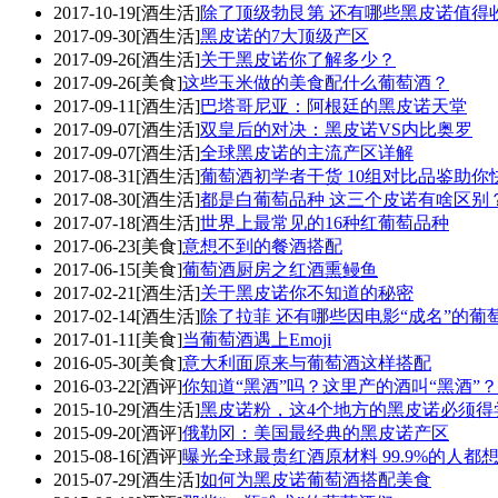
2017-10-19
[酒生活]
除了顶级勃艮第 还有哪些黑皮诺值得
2017-09-30
[酒生活]
黑皮诺的7大顶级产区
2017-09-26
[酒生活]
关于黑皮诺你了解多少？
2017-09-26
[美食]
这些玉米做的美食配什么葡萄酒？
2017-09-11
[酒生活]
巴塔哥尼亚：阿根廷的黑皮诺天堂
2017-09-07
[酒生活]
双皇后的对决：黑皮诺VS内比奥罗
2017-09-07
[酒生活]
全球黑皮诺的主流产区详解
2017-08-31
[酒生活]
葡萄酒初学者干货 10组对比品鉴助你
2017-08-30
[酒生活]
都是白葡萄品种 这三个皮诺有啥区别
2017-07-18
[酒生活]
世界上最常见的16种红葡萄品种
2017-06-23
[美食]
意想不到的餐酒搭配
2017-06-15
[美食]
葡萄酒厨房之红酒熏鳗鱼
2017-02-21
[酒生活]
关于黑皮诺你不知道的秘密
2017-02-14
[酒生活]
除了拉菲 还有哪些因电影“成名”的葡
2017-01-11
[美食]
当葡萄酒遇上Emoji
2016-05-30
[美食]
意大利面原来与葡萄酒这样搭配
2016-03-22
[酒评]
你知道“黑酒”吗？这里产的酒叫“黑酒”？
2015-10-29
[酒生活]
黑皮诺粉，这4个地方的黑皮诺必须得
2015-09-20
[酒评]
俄勒冈：美国最经典的黑皮诺产区
2015-08-16
[酒评]
曝光全球最贵红酒原材料 99.9%的人都
2015-07-29
[酒生活]
如何为黑皮诺葡萄酒搭配美食