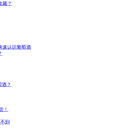
收藏？
快速认识葡萄酒
？
萄酒？
尝！
想不到