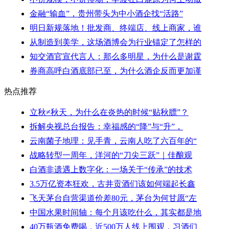
金融“输血”，贵州带头为中小酒企找“活路”
明日新规落地！批发商、终端店、线上商家，谁
从制造到美学，这场酒博会为行业锚定了怎样的
知交酒官宣代言人：那么多明星，为什么是谢霆
券商高呼白酒底部已至，为什么酒企反而更加谨
热点推荐
立秋≠秋天，为什么在炎热的时候“贴秋膘”？
拆解央视总台报告：幸福感的“降”与“升”，
云南菌子地理：见手青，云南人吃了六百年的“
战略转型一周年，洋河的“刀尖三跃”｜佳酿观
白酒非遗遇上数字化：一场关于“传承”的技术
3.5万亿资本狂欢，古井贡酒们该如何端起长鑫
飞天茅台自营渠道价差80元，茅台为何甘愿“左
中国水果时间轴：每个月该吃什么，其实都是地
40万瓶酒免费喝，近500万人线上围观，习酒们