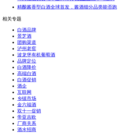
精酿酱香型白酒全球首发，酱酒细分品类能否跑
相关专题
白酒品牌
景芝酒
团购渠道
泸州老窖
波龙堡有机葡萄酒
品牌定位
白酒降价
高端白酒
白酒促销
酒企
互联网
乡镇市场
金六福酒
双十一促销
帝亚吉欧
厂商关系
酒水招商