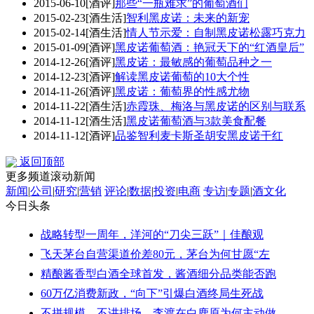
2015-06-10
[酒评]
那些“一瓶难求”的葡萄酒们
2015-02-23
[酒生活]
智利黑皮诺：未来的新宠
2015-02-14
[酒生活]
情人节示爱：自制黑皮诺松露巧克力
2015-01-09
[酒评]
黑皮诺葡萄酒：艳冠天下的“红酒皇后”
2014-12-26
[酒评]
黑皮诺：最敏感的葡萄品种之一
2014-12-23
[酒评]
解读黑皮诺葡萄的10大个性
2014-11-26
[酒评]
黑皮诺：葡萄界的性感尤物
2014-11-22
[酒生活]
赤霞珠、梅洛与黑皮诺的区别与联系
2014-11-12
[酒生活]
黑皮诺葡萄酒与3款美食配餐
2014-11-12
[酒评]
品鉴智利麦卡斯圣胡安黑皮诺干红
返回顶部
更多频道滚动新闻
新闻
|
公司
|
研究
|
营销
评论
|
数据
|
投资
|
电商
专访
|
专题
|
酒文化
今日头条
战略转型一周年，洋河的“刀尖三跃”｜佳酿观
飞天茅台自营渠道价差80元，茅台为何甘愿“左
精酿酱香型白酒全球首发，酱酒细分品类能否跑
60万亿消费新政，“向下”引爆白酒终局生死战
不拼规模，不讲排场，李渡在白鹿原为何主动做