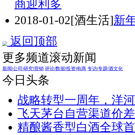
商迎利多
2018-01-02
[酒生活]
新
返回顶部
更多频道滚动新闻
新闻
|
公司
|
研究
|
营销
评论
|
数据
|
投资
|
电商
专访
|
专题
|
酒文化
今日头条
战略转型一周年，洋河
飞天茅台自营渠道价差
精酿酱香型白酒全球首