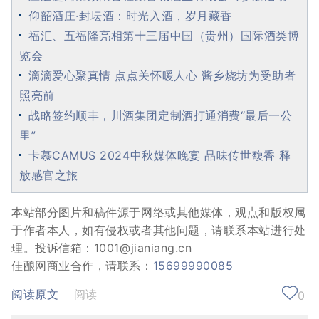
仰韶酒庄·封坛酒：时光入酒，岁月藏香
福汇、五福隆亮相第十三届中国（贵州）国际酒类博
览会
滴滴爱心聚真情 点点关怀暖人心 酱乡烧坊为受助者
照亮前
战略签约顺丰，川酒集团定制酒打通消费“最后一公
里”
卡慕CAMUS 2024中秋媒体晚宴 品味传世馥香 释
放感官之旅
本站部分图片和稿件源于网络或其他媒体，观点和版权属
于作者本人，如有侵权或者其他问题，请联系本站进行处
理。投诉信箱：1001@jianiang.cn
佳酿网商业合作，请联系：
15699990085
阅读原文
阅读
0