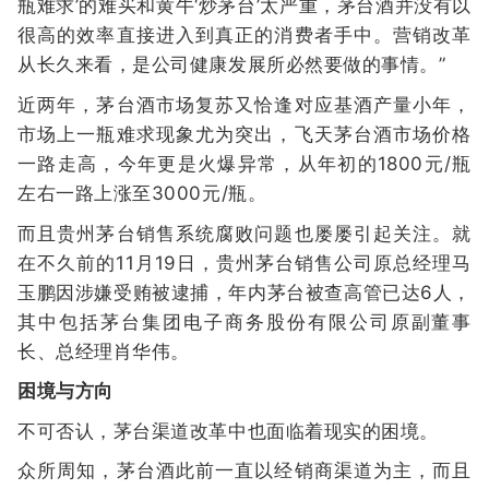
瓶难求’的难买和黄牛‘炒茅台’太严重，茅台酒并没有以
很高的效率直接进入到真正的消费者手中。营销改革
从长久来看，是公司健康发展所必然要做的事情。”
近两年，茅台酒市场复苏又恰逢对应基酒产量小年，
市场上一瓶难求现象尤为突出，飞天茅台酒市场价格
一路走高，今年更是火爆异常，从年初的1800元/瓶
左右一路上涨至3000元/瓶。
而且贵州茅台销售系统腐败问题也屡屡引起关注。就
在不久前的11月19日，贵州茅台销售公司原总经理马
玉鹏因涉嫌受贿被逮捕，年内茅台被查高管已达6人，
其中包括茅台集团电子商务股份有限公司原副董事
长、总经理肖华伟。
困境与方向
不可否认，茅台渠道改革中也面临着现实的困境。
众所周知，茅台酒此前一直以经销商渠道为主，而且