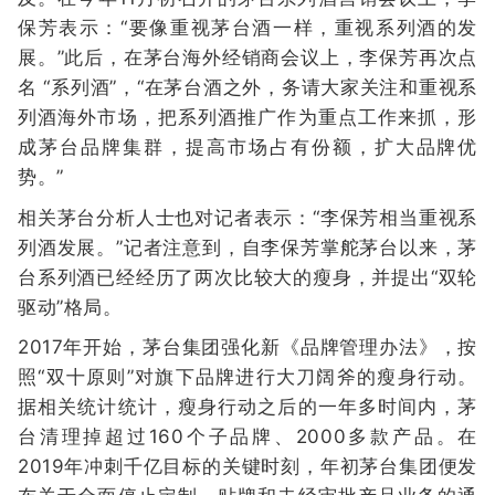
保芳表示：“要像重视茅台酒一样，重视系列酒的发
展。”此后，在茅台海外经销商会议上，李保芳再次点
名 “系列酒”，“在茅台酒之外，务请大家关注和重视系
列酒海外市场，把系列酒推广作为重点工作来抓，形
成茅台品牌集群，提高市场占有份额，扩大品牌优
势。”
相关茅台分析人士也对记者表示：“李保芳相当重视系
列酒发展。”记者注意到，自李保芳掌舵茅台以来，茅
台系列酒已经经历了两次比较大的瘦身，并提出“双轮
驱动”格局。
2017年开始，茅台集团强化新《品牌管理办法》，按
照“双十原则”对旗下品牌进行大刀阔斧的瘦身行动。
据相关统计统计，瘦身行动之后的一年多时间内，茅
台清理掉超过160个子品牌、2000多款产品。在
2019年冲刺千亿目标的关键时刻，年初茅台集团便发