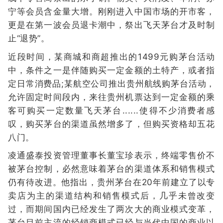
宁等会员含金量大增。刚刚进入中国市场的开市客，
更是在第一波会员退卡潮中，祭出飞天茅台才及时制
止“退势”。
近段时间，某商城和商超推出的1499元购茅台活动
中，条件之一是伴随购买一定金额的土特产，或者指
定日常消费品;某航空公司推出贵州航线购茅台活动，
允许固定时间段内，来往贵州机票达到一定金额的乘
客可购买一定数量飞天茅台......使得不少消费者感
叹，购买茅台的渠道虽然增多了，但购买资格却五花
八门。
凌通盛泰投资管理董事长董宝珍表示，终端零售价不
被茅台控制，必然意味着茅台的渠道体系和销售模式
仍有待改进。他指出，贵州茅台在20年前建立了以专
卖店为主的渠道结构和销售模式后，几乎未曾改变
过，而期间国内已经发生了两次大的商业模式变革，
茅台目前主流的经销商模式已经与当代中国的商业以