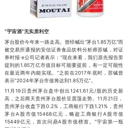
“宇宙酒”无实质利空
茅台股价今年来一路走高。曾经喊出“茅台1.85万亿”而
被交易所通报的安信证券食品饮料分析师苏铖，对证
券时报·e公司记者表示：“现在来看，我们原先报告里
提到的1.85万亿市值目标可能要提前，有一定可能性
在最近两年内能实现。”之前在2017年底时，苏铖曾
表示“2024年茅台市值将达到1.85万亿”。
11月19日贵州茅台盘中创出1241.61元/股的历史新
高，之后两天贵州茅台股价呈震荡走势。11月21日，
贵州茅台收盘下跌0.2%，工商银行下跌1.21%，贵州
茅台A股市值15468亿元，略超工商银行A股市值
15449亿元，首次问鼎A股市值榜首。“宇宙第一瓶