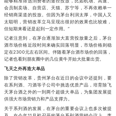
能够精准筛选消费者的途径投放，比如机场、高速、
会员制卖场、自营店、天猫、苏宁等，不再依赖单一
经销商渠道的投放。但因为茅台利润太厚，中国人又
太聪明，营销改革立马呈现出很好的效果也比较难，
但短期来看还是起到一定作用。”
记者注意到，在茅台逐渐加大直营投放量之后，茅台
酒市场价格近段时间来确实回落明显，市场价格则稳
定在2300元左右区间。伴随着茅台酒市场价的回落，
记者也看到朋友圈中的几位黄牛开始大批量出货。
飞天之外再造大单品
除了营销改革，贵州茅台在近日的会议中还提到，要
在系列酒、习酒等子公司中挑选优质产品，培育除飞
天茅台酒之外的一到两个超级大单品，为集团发展提
供强大市场营销力和产品支撑力。
关于系列酒的发展，在茅台的重要会议上也多次被提
及。在今年11月初召开的茅台系列酒营销会议上，李