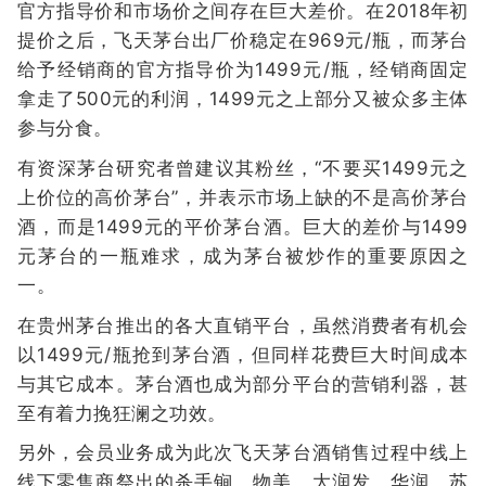
官方指导价和市场价之间存在巨大差价。在2018年初
提价之后，飞天茅台出厂价稳定在969元/瓶，而茅台
给予经销商的官方指导价为1499元/瓶，经销商固定
拿走了500元的利润，1499元之上部分又被众多主体
参与分食。
有资深茅台研究者曾建议其粉丝，“不要买1499元之
上价位的高价茅台”，并表示市场上缺的不是高价茅台
酒，而是1499元的平价茅台酒。巨大的差价与1499
元茅台的一瓶难求，成为茅台被炒作的重要原因之
一。
在贵州茅台推出的各大直销平台，虽然消费者有机会
以1499元/瓶抢到茅台酒，但同样花费巨大时间成本
与其它成本。茅台酒也成为部分平台的营销利器，甚
至有着力挽狂澜之功效。
另外，会员业务成为此次飞天茅台酒销售过程中线上
线下零售商祭出的杀手锏。物美、大润发、华润、苏