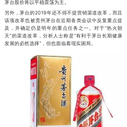
茅台股价将以平稳震荡为主。
另外，茅台的2019年还不得不提营销渠道改革，而且
该项改革也被贵州茅台在近期各类会议中反复重点提
及，并确定仍是明年的重点任务之一。对于“热火朝
天”的渠道改革，分析人士称是“有利于茅台长期健康
发展的必然选择”，但也面临着现实困局。