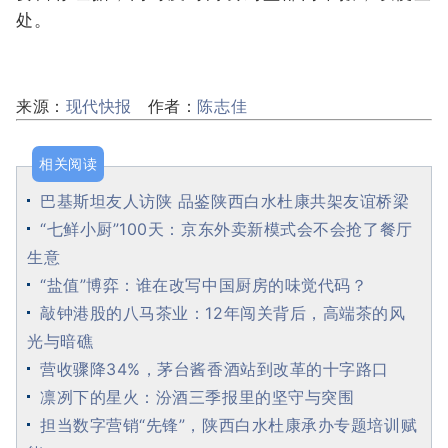
处。
来源：
现代快报
作者：
陈志佳
相关阅读
巴基斯坦友人访陕 品鉴陕西白水杜康共架友谊桥梁
“七鲜小厨”100天：京东外卖新模式会不会抢了餐厅
生意
“盐值”博弈：谁在改写中国厨房的味觉代码？
敲钟港股的八马茶业：12年闯关背后，高端茶的风
光与暗礁
营收骤降34%，茅台酱香酒站到改革的十字路口
凛冽下的星火：汾酒三季报里的坚守与突围
担当数字营销“先锋”，陕西白水杜康承办专题培训赋