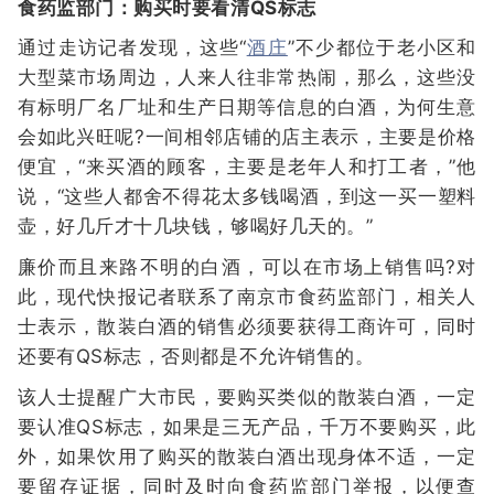
食药监部门：购买时要看清QS标志
通过走访记者发现，这些“
酒庄
”不少都位于老小区和
大型菜市场周边，人来人往非常热闹，那么，这些没
有标明厂名厂址和生产日期等信息的白酒，为何生意
会如此兴旺呢?一间相邻店铺的店主表示，主要是价格
便宜，“来买酒的顾客，主要是老年人和打工者，”他
说，“这些人都舍不得花太多钱喝酒，到这一买一塑料
壶，好几斤才十几块钱，够喝好几天的。”
廉价而且来路不明的白酒，可以在市场上销售吗?对
此，现代快报记者联系了南京市食药监部门，相关人
士表示，散装白酒的销售必须要获得工商许可，同时
还要有QS标志，否则都是不允许销售的。
该人士提醒广大市民，要购买类似的散装白酒，一定
要认准QS标志，如果是三无产品，千万不要购买，此
外，如果饮用了购买的散装白酒出现身体不适，一定
要留存证据，同时及时向食药监部门举报，以便查