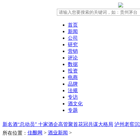
首页
新闻
公司
研究
营销
评论
数据
投资
电商
品牌
法规
专访
酒文化
专题
新名酒“总动员” 十家酒企高管聚首花冠共谋大格局
泸州老窖沉
佳酿网
>
酒业新闻
>
所在位置：
片“涨”声引券商看多
酒鬼酒存款失踪案新进展：被告人否认诈