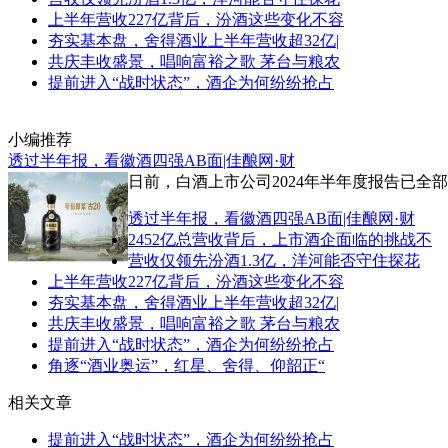
上半年营收227亿背后，汾酒这些变化不容
夯实基本盘，舍得酒业上半年营收超32亿|
共庆丰收盛景，唱响富裕之歌 茅台与粮农
提前进入“战时状态”，酒企为何纷纷抢占
小编推荐
透过半年报，看徽酒四强AB面|佳酿网·财
日前，白酒上市公司2024年半年度报告已全
透过半年报，看徽酒四强AB面|佳酿网·财
2452亿总营收背后，上市酒企面临的挑战不
营收仅领先汾酒1.3亿，洋河能否守住探花
上半年营收227亿背后，汾酒这些变化不容
夯实基本盘，舍得酒业上半年营收超32亿|
共庆丰收盛景，唱响富裕之歌 茅台与粮农
提前进入“战时状态”，酒企为何纷纷抢占
角逐“酒业奥运”，红星、舍得、仰韶正“
相关文章
提前进入“战时状态”，酒企为何纷纷抢占