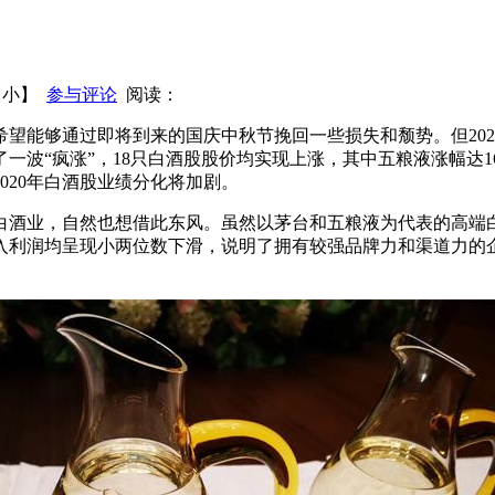
茅台 敌敌畏浸泡瓶盖求“杏仁味”！
安徽宿州查出假冒伪劣白酒
州老窖砍2000产品条码 给大单品让路
兰州黄河重大资产重组：
【
小
】
参与评论
阅读：
政策的操作细则
望能够通过即将到来的国庆中秋节挽回一些损失和颓势。但2020
一波“疯涨”，18只白酒股股价均实现上涨，其中五粮液涨幅达1
020年白酒股业绩分化将加剧。
酒业，自然也想借此东风。虽然以茅台和五粮液为代表的高端白
入利润均呈现小两位数下滑，说明了拥有较强品牌力和渠道力的