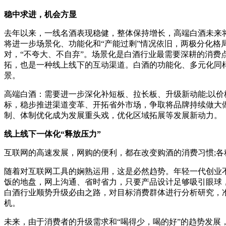
稳中求进，机会方显
去年以来，一线名酒表现稳健，整体保持增长，高端白酒未来
将进一步场景化、功能化和“产能过剩”情况依旧，两极分化
对，“不夸大、不自弃”。场景化是白酒行业最需要深耕的消
拓，也是一种线上线下的互动渠道。白酒的功能化、多元化同
景。
高端白酒：需要进一步深化补短板、拉长板、升级新动能;以价
标，稳步推进渠道变革、开拓省外市场，争取将品牌持续做大做
制、体制优化成为发展重头戏，优化区域拓展等发展新动力。
线上线下一体化“释放压力”
互联网的高速发展，网购的便利，都在改变购酒的消费习惯;
随着对互联网工具的娴熟运用，这是必然趋势。年轻一代创业
饭的地盘，网上沟通、省时省力，只要产品设计足够吸引眼球
白酒行业顺势升级必由之路，对目标消费群体进行分析研究，
机。
未来，由于消费者的升级需求和“喝得少，喝的好”的趋势发展