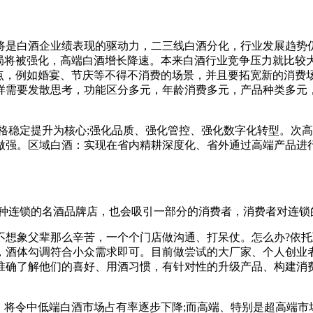
将是白酒企业绩表现的驱动力，二三线白酒分化，行业发展趋势
格局将被强化，高端白酒增长降速。本来白酒行业竞争压力就比较
费点，例如婚宴、节庆等不得不消费的场景，并且要拓宽新的消费
样需要发散思考，功能区分多元，年龄消费多元，产品种类多元
格稳定提升为核心;强化品质、强化管控、强化数字化转型。次
强。区域白酒：实现在省内精耕深度化、省外通过高端产品进行
各种连锁的名酒品牌店，也会吸引一部分的消费者，消费者对连锁
不想象父辈那么辛苦，一个个门店做沟通、打呆仗。怎么办?依
，酒体勾调符合小众需求即可。目前做尝试的大厂家、个人创业
准确了解他们的喜好、用酒习惯，有针对性的升级产品、构建消
，将令中低端白酒市场占有率逐步下降;而高端、特别是超高端市场