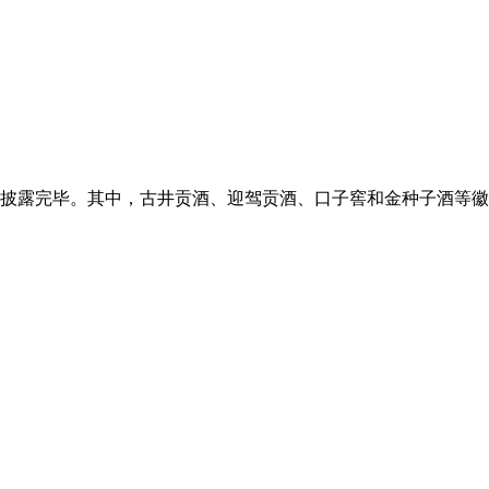
部披露完毕。其中，古井贡酒、迎驾贡酒、口子窖和金种子酒等徽酒