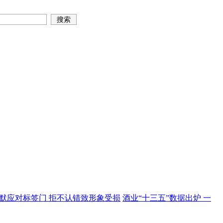
默应对标签门 拒不认错致形象受损
酒业“十三五”数据出炉 一
骗 举报公司领导
中国首部酒文献数据库《中国酒文献集成》出