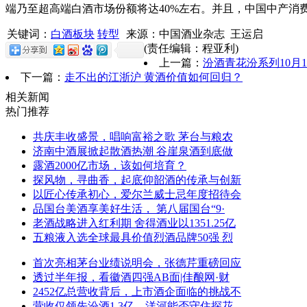
端乃至超高端白酒市场份额将达40%左右。并且，中国中产
关键词：
白酒板块
转型
来源：中国酒业杂志 王运启
(责任编辑：程亚利)
上一篇：
汾酒青花汾系列10月1
下一篇：
走不出的江浙沪 黄酒价值如何回归？
相关新闻
热门推荐
共庆丰收盛景，唱响富裕之歌 茅台与粮农
济南中酒展掀起散酒热潮 谷崖泉酒到底做
露酒2000亿市场，该如何培育？
探风物，寻曲香，起底仰韶酒的传承与创新
以匠心传承初心，爱尔兰威士忌年度招待会
品国台美酒享美好生活， 第八届国台“9·
老酒战略进入红利期 舍得酒业以1351.25亿
五粮液入选全球最具价值烈酒品牌50强 烈
首次亮相茅台业绩说明会，张德芹重磅回应
透过半年报，看徽酒四强AB面|佳酿网·财
2452亿总营收背后，上市酒企面临的挑战不
营收仅领先汾酒1.3亿，洋河能否守住探花