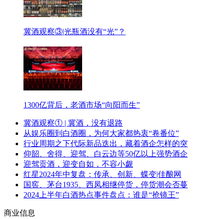
冀酒观察③|光瓶酒没有“光”？
1300亿背后，老酒市场“向阳而生”
冀酒观察① | 冀酒，没有退路
从娱乐圈到白酒圈，为何大家都热衷“卷番位”
行业周期之下代际新品迭出，藏着酒企怎样的突
仰韶、舍得、迎驾、白云边等50亿以上强势酒企
迎驾贡酒，迎变自如，不容小觑
红星2024年中复盘：传承、创新、蝶变|佳酿网
国窖、茅台1935、西凤相继停货，停货潮会否蔓
2024上半年白酒热点事件盘点：谁是“抢镜王”
商业信息