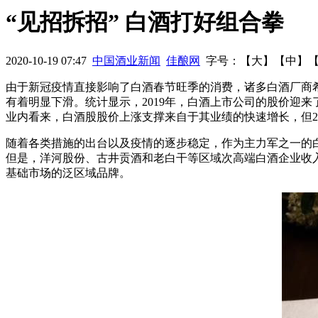
炉
春糖：郎酒“原浆”发力中端 泸州老窖求稳共赢
劣质白酒变身
“见招拆招” 白酒打好组合拳
“牛栏山”变“中拦山”
央视曝光融e购售假 听听茅台怎么说？
泸
2020-10-19 07:47
中国酒业新闻
佳酿网
字号：【
大
】【
中
】
停牌期满申请继续停牌
五粮液片区会议明确2016“量价平衡”
由于新冠疫情直接影响了白酒春节旺季的消费，诸多白酒厂商希
有着明显下滑。统计显示，2019年，白酒上市公司的股价迎来了
业内看来，白酒股股价上涨支撑来自于其业绩的快速增长，但2
随着各类措施的出台以及疫情的逐步稳定，作为主力军之一的白
但是，洋河股份、古井贡酒和老白干等区域次高端白酒企业收
基础市场的泛区域品牌。