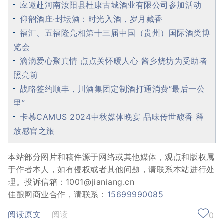
应邀赴河南汝阳县杜康古城酒业有限公司参加活动
仰韶酒庄·封坛酒：时光入酒，岁月藏香
福汇、五福隆亮相第十三届中国（贵州）国际酒类博
览会
滴滴爱心聚真情 点点关怀暖人心 酱乡烧坊为受助者
照亮前
战略签约顺丰，川酒集团定制酒打通消费“最后一公
里”
卡慕CAMUS 2024中秋媒体晚宴 品味传世馥香 释
放感官之旅
本站部分图片和稿件源于网络或其他媒体，观点和版权属
于作者本人，如有侵权或者其他问题，请联系本站进行处
理。投诉信箱：1001@jianiang.cn
佳酿网商业合作，请联系：
15699990085
阅读原文
阅读
0