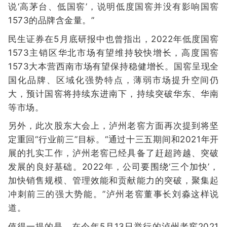
说‘高茅台、低国窖’，说明低度国窖并没有影响国窖
1573的品牌含金量。”
民生证券在5月底研报中也曾指出，2022年低度国窖
1573主销区华北市场有望维持较快增长，高度国窖
1573大本营西南市场有望保持稳健增长。国窖呈现全
国化品牌、区域化强势特点，薄弱市场提升空间仍
大，预计国窖将持续东进南下，持续突破华东、华南
等市场。
另外，此次股东大会上，泸州老窖方面再次提到将坚
定重回“行业前三”目标。“通过十三五期间和2021年开
展的扎实工作，泸州老窖已经具备了赶超跨越、突破
发展的良好基础。2022年，公司要围绕‘三个加快’，
加快销售规模、管理效能和贡献能力的突破，聚集起
冲刺前三的强大势能。”泸州老窖董事长刘淼这样说
道。
值得一提的是，在今年5月13日举行的泸州老窖2021