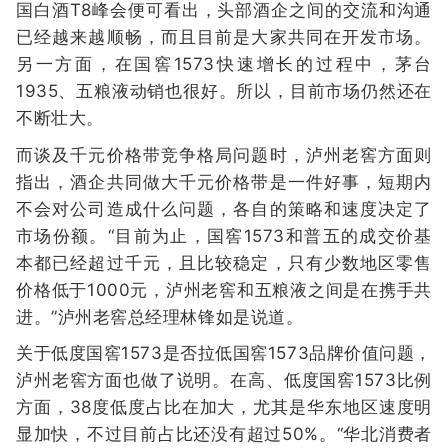
国白酒T8峰会便可看出，头部酒企之间的交流和沟通
已经越来越顺畅，而且目前是大家共同在开发市场。
另一方面，在国窖1573快速增长的过程中，茅台
1935、五粮液动销也很好。所以，目前市场仍然还在
不断壮大。
而谈及千元价格带竞争格局问题时，泸州老窖方面则
指出，酒企共同做大千元价格带是一件好事，短期内
不会对公司造成什么问题，各自的策略和速度决定了
市场份额。“目前为止，国窖1573和普五的成交价基
本都已经超过千元，且比较稳定，只有少数地区零售
价格低于1000元，泸州老窖和五粮液之间是在携手共
进。”泸州老窖总经理林锋如是说道。
关于低度国窖1573是否拉低国窖1573品牌价值问题，
泸州老窖方面也做了说明。在高、低度国窖1573比例
方面，38度低度占比在加大，尤其是华东地区速度明
显加快，不过目前占比还没有超过50%。“华北消费者