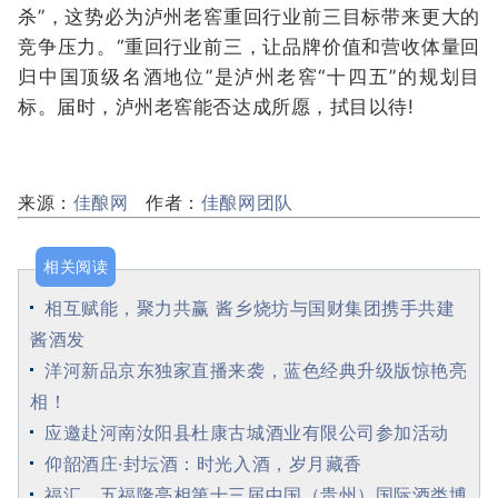
杀”，这势必为泸州老窖重回行业前三目标带来更大的
竞争压力。“重回行业前三，让品牌价值和营收体量回
归中国顶级名酒地位”是泸州老窖“十四五”的规划目
标。届时，泸州老窖能否达成所愿，拭目以待!
来源：
佳酿网
作者：
佳酿网团队
相关阅读
相互赋能，聚力共赢 酱乡烧坊与国财集团携手共建
酱酒发
洋河新品京东独家直播来袭，蓝色经典升级版惊艳亮
相！
应邀赴河南汝阳县杜康古城酒业有限公司参加活动
仰韶酒庄·封坛酒：时光入酒，岁月藏香
福汇、五福隆亮相第十三届中国（贵州）国际酒类博