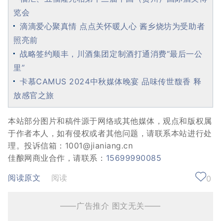
览会
滴滴爱心聚真情 点点关怀暖人心 酱乡烧坊为受助者
照亮前
战略签约顺丰，川酒集团定制酒打通消费“最后一公
里”
卡慕CAMUS 2024中秋媒体晚宴 品味传世馥香 释
放感官之旅
本站部分图片和稿件源于网络或其他媒体，观点和版权属
于作者本人，如有侵权或者其他问题，请联系本站进行处
理。投诉信箱：1001@jianiang.cn
佳酿网商业合作，请联系：
15699990085
阅读原文
阅读
0
——广告推介 图文无关——