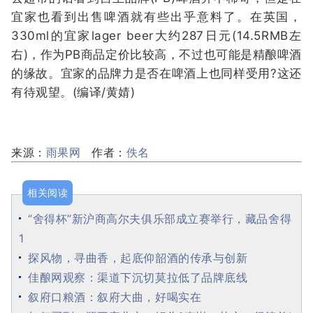
宜家也看到出售啤酒就有些出乎意料了。在英国，
330ml的宜家lager beer大约287日元(14.5RMB左
右)，作为PB商品定价比较高，不过也可能是精酿啤酒
的缘故。宜家的品牌力是否在啤酒上也同样受用?这还
有待观望。(编译/黄婧)
来源：
雨果网
作者：
佚名
相关阅读
“舍得杯”新沪商高尔夫俱乐部成立赛举行，藏品舍得
1
探风物，寻曲香，起底仰韶酒的传承与创新
佳酿网观察：渠道下沉切莫拉低了品牌底线
叙府口粮酒：叙府大曲，好喝实在