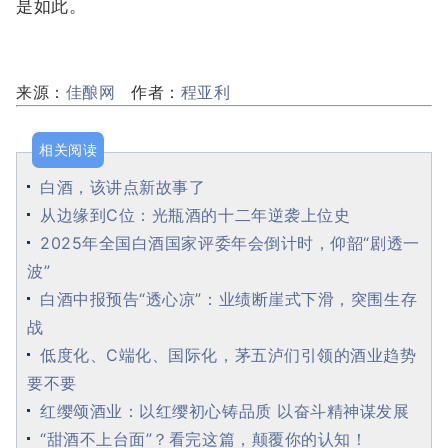
是如此。
来源：
佳酿网
作者：
程亚利
相关阅读
白酒，该讲点新故事了
从边缘到C位：光瓶酒的十二年逆袭上位史
2025年全国白酒国家评委年会倒计时，仰韶“剧透一
波”
白酒中报预告“透心凉”：业绩断崖式下滑，突围生存
战
低度化、C端化、国际化，茅五泸们引领的酒业趋势
要不要
红缨颂酒业：以红缨初心铸品质 以奋斗精神谋发展
“甜酒不上台面”？看完这篇，颠覆你的认知！