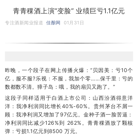
青青稞酒上演“变脸” 业绩巨亏1.1亿元
专注酒新闻业报道
佳酿网
01月31日
昨晚，一个段子在网上传播火爆：“贝因美：亏10个
亿，服不服?乐视：不服，我加个零……保千里：亏的
数都数不清。獐子岛：哦，我的扇贝又跑了。”
这段子同样适用于白酒上市公司：山西汾酒得意洋
洋：我净利润同比增长40%-60%。贵州茅台不屑一
顾：我净利润又增加了97亿元。金种子酒一脸苦逼：
净利润同比减少126%到 262%。青青稞酒放了颗核
弹：亏损1.1亿元到8500 万元。