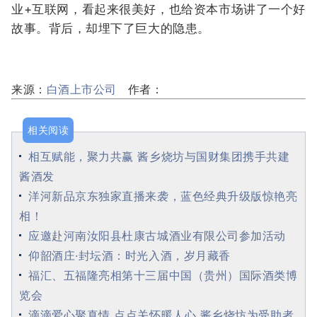
业+互联网，看起来很美好，也给资本市场讲了一个好
故事。背后，却埋下了巨大的隐患。
来源：
白酒上市公司
作者：
相关阅读
相互赋能，聚力共赢 酱乡烧坊与国财集团携手共建
酱酒发
洋河新品京东独家直播来袭，蓝色经典升级版惊艳亮
相！
应邀赴河南汝阳县杜康古城酒业有限公司参加活动
仰韶酒庄·封坛酒：时光入酒，岁月藏香
福汇、五福隆亮相第十三届中国（贵州）国际酒类博
览会
滴滴爱心聚真情 点点关怀暖人心 酱乡烧坊为受助者