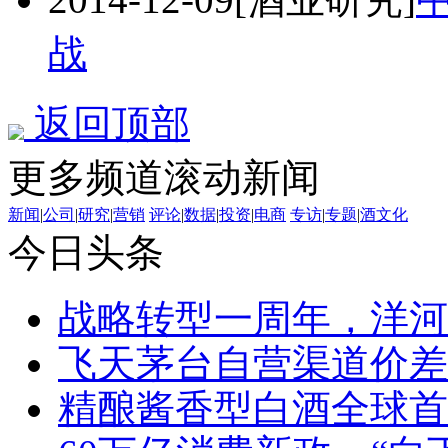
战
返回顶部
更多频道滚动新闻
新闻
|
公司
|
研究
|
营销
评论
|
数据
|
投资
|
电商
专访
|
专题
|
酒文化
今日头条
战略转型一周年，洋河
飞天茅台自营渠道价差
精酿酱香型白酒全球首