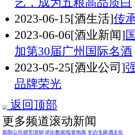
艺，成为五粮高品质白
2023-06-15
[酒生活]
传
2023-06-06
[酒业新闻]
加第30届广州国际名酒
2023-05-25
[酒业公司]
品牌荣光
返回顶部
更多频道滚动新闻
新闻
|
公司
|
研究
|
营销
评论
|
数据
|
投资
|
电商
专访
|
专题
|
酒文化