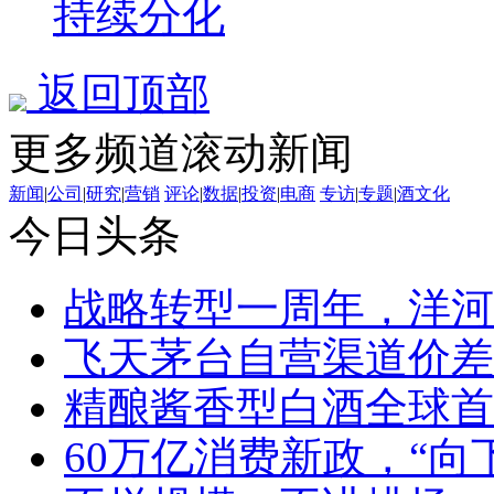
持续分化
返回顶部
更多频道滚动新闻
新闻
|
公司
|
研究
|
营销
评论
|
数据
|
投资
|
电商
专访
|
专题
|
酒文化
今日头条
战略转型一周年，洋河
飞天茅台自营渠道价差
精酿酱香型白酒全球首
60万亿消费新政，“向