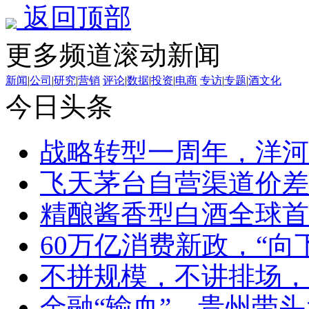
返回顶部
更多频道滚动新闻
新闻
|
公司
|
研究
|
营销
评论
|
数据
|
投资
|
电商
专访
|
专题
|
酒文化
今日头条
战略转型一周年，洋河
飞天茅台自营渠道价差
精酿酱香型白酒全球首
60万亿消费新政，“向
不拼规模，不讲排场，
金融“输血”，贵州带头