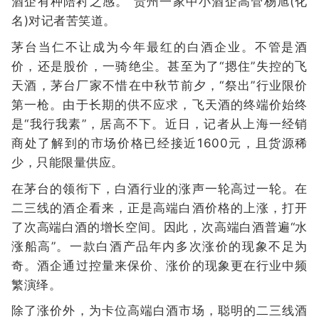
酒企有种陪衬之感。”贵州一家中小酒企高管杨旭(化
名)对记者苦笑道。
茅台当仁不让成为今年最红的白酒企业。不管是酒
价，还是股价，一骑绝尘。甚至为了“摁住”失控的飞
天酒，茅台厂家不惜在中秋节前夕，“祭出”行业限价
第一枪。由于长期的供不应求，飞天酒的终端价始终
是“我行我素”，居高不下。近日，记者从上海一经销
商处了解到的市场价格已经接近1600元，且货源稀
少，只能限量供应。
在茅台的领衔下，白酒行业的涨声一轮高过一轮。在
二三线的酒企看来，正是高端白酒价格的上涨，打开
了次高端白酒的增长空间。因此，次高端白酒普遍“水
涨船高”。一款白酒产品年内多次涨价的现象不足为
奇。酒企通过控量来保价、涨价的现象更在行业中频
繁演绎。
除了涨价外，为卡位高端白酒市场，聪明的二三线酒