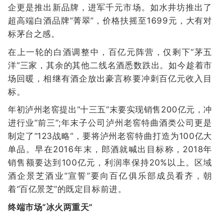
企更是推出新品牌，进军千元市场。如水井坊推出了
超高端白酒品牌“菁翠”，价格扶摇至1699元，大有对
标茅台之感。
在上一轮的白酒调整中，百亿元阵营，仅剩下“茅五
洋”三家，其余的其他二线名酒悉数跌出。如今趁着市
场回暖，相继有酒企放出豪言称要冲刺百亿元收入目
标。
年初泸州老窖提出“十三五”末要实现销售200亿元，冲
进行业“前三”;年末子公司泸州老窖特曲酒类公司更是
制定了“123战略”，要将泸州老窖特曲打造为100亿大
单品。早在2016年末，郎酒就喊出目标称，2018年
销售额要达到100亿元，利润率保持20%以上。区域
酒企景芝酒业“宣誓”要向百亿俱乐部成员看齐，朝
着“百亿景芝”的既定目标前进。
终端市场“冰火两重天”