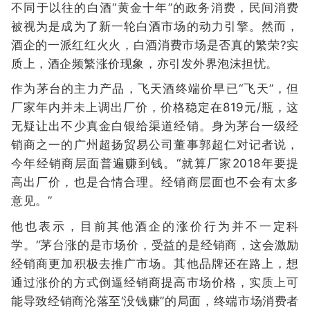
不同于以往的白酒“黄金十年”的政务消费，民间消费
被视为是成为了新一轮白酒市场的动力引擎。然而，
酒企的一派红红火火，白酒消费市场是否真的繁荣?实
质上，酒企频繁涨价现象，亦引发外界泡沫担忧。
作为茅台的主力产品，飞天酒终端价早已“飞天”，但
厂家年内并未上调出厂价，价格稳定在819元/瓶，这
无疑让出不少真金白银给渠道经销。身为茅台一级经
销商之一的广州超扬贸易公司董事郭超仁对记者说，
今年经销商层面普遍赚到钱。“就算厂家2018年要提
高出厂价，也是合情合理。经销商层面也不会有太多
意见。”
他也表示，目前其他酒企的涨价行为并不一定科
学。“茅台涨的是市场价，受益的是经销商，这会激励
经销商更加积极去推广市场。其他品牌还在路上，想
通过涨价的方式倒逼经销商提高市场价格，实质上可
能导致经销商沦落至‘没钱赚”的局面，终端市场消费者