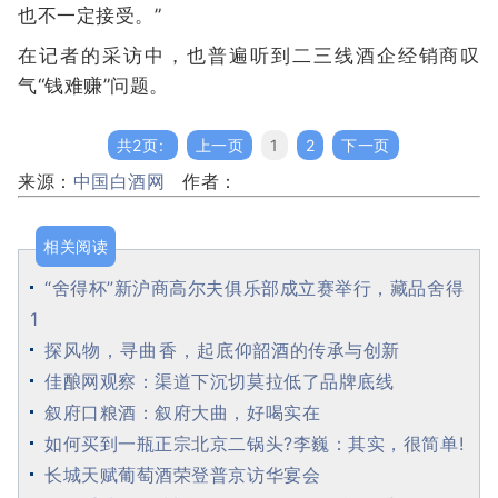
也不一定接受。”
在记者的采访中，也普遍听到二三线酒企经销商叹
气“钱难赚”问题。
共2页:
上一页
1
2
下一页
来源：
中国白酒网
作者：
相关阅读
“舍得杯”新沪商高尔夫俱乐部成立赛举行，藏品舍得
1
探风物，寻曲香，起底仰韶酒的传承与创新
佳酿网观察：渠道下沉切莫拉低了品牌底线
叙府口粮酒：叙府大曲，好喝实在
如何买到一瓶正宗北京二锅头?李巍：其实，很简单!
长城天赋葡萄酒荣登普京访华宴会