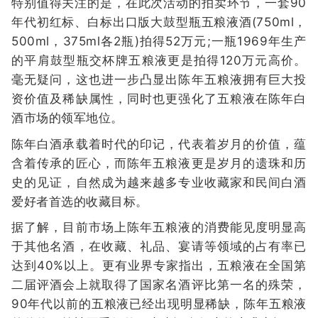
特别值得关注的是，在此次活动的拍卖环节，一套90
年代初红标、白标出口版大鼓型瓶五粮液酒(750ml，
500ml，375ml各2瓶)拍得52万元;一瓶1969年生产
的平肩鼓型瓶交杯牌五粮液更是拍得120万元高价。
毫无疑问，这也进一步凸显出陈年五粮液拥有巨大投
资价值及稀缺属性，同时也更强化了五粮液在陈年白
酒市场的领军地位。
陈年白酒承载着时代的印记，代表着岁月的价值，蕴
含着传承的匠心，而陈年五粮液更是岁月的遗珠和历
史的见证，自然成为越来越多专业收藏家和民间白酒
爱好者首选的收藏目标。
据了解，目前市场上陈年五粮液的消费能见度明显高
于其他名酒，在收藏、礼品、宴请等领域的占有率已
达到40%以上。更有业界专家指出，五粮液在全国第
二届评酒会上就取得了国家名酒评比第一名的殊荣，
90年代以前的五粮液已经出现明显稀缺，陈年五粮液