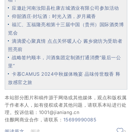
应邀赴河南汝阳县杜康古城酒业有限公司参加活动
仰韶酒庄·封坛酒：时光入酒，岁月藏香
福汇、五福隆亮相第十三届中国（贵州）国际酒类博
览会
滴滴爱心聚真情 点点关怀暖人心 酱乡烧坊为受助者
照亮前
战略签约顺丰，川酒集团定制酒打通消费“最后一公
里”
卡慕CAMUS 2024中秋媒体晚宴 品味传世馥香 释
放感官之旅
本站部分图片和稿件源于网络或其他媒体，观点和版权属
于作者本人，如有侵权或者其他问题，请联系本站进行处
理。投诉信箱：1001@jianiang.cn
佳酿网商业合作，请联系：
15699990085
阅读原文
阅读
0