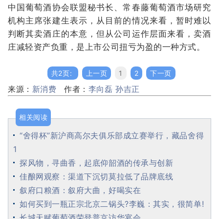
中国葡萄酒协会联盟秘书长、常春藤葡萄酒市场研究
机构主席张建生表示，从目前的情况来看，暂时难以
判断其卖酒庄的本意，但从公司运作层面来看，卖酒
庄减轻资产负重，是上市公司扭亏为盈的一种方式。
共2页:
上一页
1
2
下一页
来源：
新消费
作者：
李向磊 孙吉正
相关阅读
“舍得杯”新沪商高尔夫俱乐部成立赛举行，藏品舍得
1
探风物，寻曲香，起底仰韶酒的传承与创新
佳酿网观察：渠道下沉切莫拉低了品牌底线
叙府口粮酒：叙府大曲，好喝实在
如何买到一瓶正宗北京二锅头?李巍：其实，很简单!
长城天赋葡萄酒荣登普京访华宴会