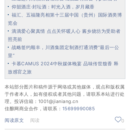
仰韶酒庄·封坛酒：时光入酒，岁月藏香
福汇、五福隆亮相第十三届中国（贵州）国际酒类博
览会
滴滴爱心聚真情 点点关怀暖人心 酱乡烧坊为受助者
照亮前
战略签约顺丰，川酒集团定制酒打通消费“最后一公
里”
卡慕CAMUS 2024中秋媒体晚宴 品味传世馥香 释
放感官之旅
本站部分图片和稿件源于网络或其他媒体，观点和版权属
于作者本人，如有侵权或者其他问题，请联系本站进行处
理。投诉信箱：1001@jianiang.cn
佳酿网商业合作，请联系：
15699990085
阅读原文
阅读
0