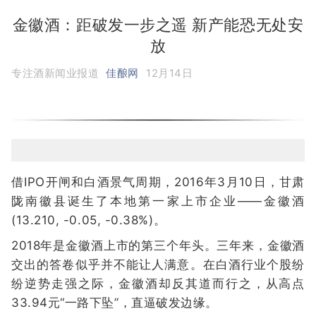
金徽酒：距破发一步之遥 新产能恐无处安
放
专注酒新闻业报道
佳酿网
12月14日
借IPO开闸和白酒景气周期，2016年3月10日，甘肃
陇南徽县诞生了本地第一家上市企业——金徽酒
(13.210, -0.05, -0.38%)。
2018年是金徽酒上市的第三个年头。三年来，金徽酒
交出的答卷似乎并不能让人满意。在白酒行业个股纷
纷逆势走强之际，金徽酒却反其道而行之，从高点
33.94元“一路下坠”，直逼破发边缘。