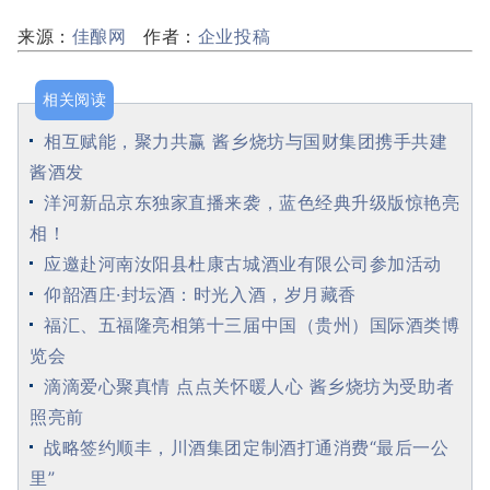
来源：
佳酿网
作者：
企业投稿
相关阅读
相互赋能，聚力共赢 酱乡烧坊与国财集团携手共建
酱酒发
洋河新品京东独家直播来袭，蓝色经典升级版惊艳亮
相！
应邀赴河南汝阳县杜康古城酒业有限公司参加活动
仰韶酒庄·封坛酒：时光入酒，岁月藏香
福汇、五福隆亮相第十三届中国（贵州）国际酒类博
览会
滴滴爱心聚真情 点点关怀暖人心 酱乡烧坊为受助者
照亮前
战略签约顺丰，川酒集团定制酒打通消费“最后一公
里”