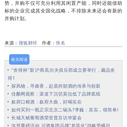
势，并购不仅可充分利用其闲置产能，同时还能借助
标的企业完成其全国化战略，不排除未来还会有新的
并购计划。
来源：
搜狐财经
作者：
佚名
相关阅读
“舍得杯”新沪商高尔夫俱乐部成立赛举行，藏品舍
得1
探风物，寻曲香，起底仰韶酒的传承与创新
佳酿网观察：渠道下沉切莫拉低了品牌底线
叙府口粮酒：叙府大曲，好喝实在
如何买到一瓶正宗北京二锅头?李巍：其实，很简单!
长城天赋葡萄酒荣登普京访华宴会
连登重磅活动 川酒集团品牌“差异化”战略受瞩目