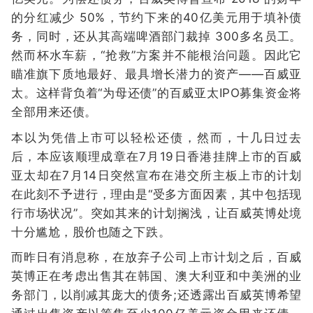
的分红减少 50%，节约下来的40亿美元用于填补债
务，同时，还从其高端啤酒部门裁掉 300多名员工。
然而杯水车薪，“抢救”方案并不能根治问题。因此它
瞄准旗下质地最好、最具增长潜力的资产——百威亚
太。这样背负着“为母还债”的百威亚太IPO募集资金将
全部用来还债。
本以为凭借上市可以轻松还债，然而，十几日过去
后，本应该顺理成章在7月19日香港挂牌上市的百威
亚太却在7月14日突然宣布在港交所主板上市的计划
在此刻不予进行，理由是“受多方面因素，其中包括现
行市场状况”。突如其来的计划搁浅，让百威英博处境
十分尴尬，股价也随之下跌。
而昨日有消息称，在放弃子公司上市计划之后，百威
英博正在考虑出售其在韩国、澳大利亚和中美洲的业
务部门，以削减其庞大的债务;还透露出百威英博希望