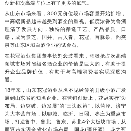
创新和次高端占位上有了更多的底气。
从山东市场来看，300元价位段市场容量开始扩增，
中高端新品越来越受到酒企的重视。低度浓香为鲁酒
理清了发展方向，独特的酿造工艺、产品品质、口
感，成为景芝、国井、古贝春、花冠、百脉泉、趵突
泉等山东区域白酒企业的试金石。
在花冠酒业集团董事长刘念波看来，积极抢占次高端
领域市场对省级名酒企业的价值是巨大的，有助于提
升企业品牌价值，有助于与高端消费者实现深度沟
通。
18年来，山东花冠酒业从名不见经传的县级小酒厂发
展到山东省的知名企业。在营销创新上，花冠实行“边
布局、边突破、边发展”的“三边政策”，以菏泽、济宁
为大本营市场，以聊城、临沂、日照、枣庄为重点市
场，打造鲁中、鲁北、鲁东、苏北4个大板块市场，从
而逐步实现全省化市场布局。国花(酒庄酒)、花之冠