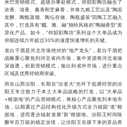
米巴营销模式、超级办事处模式，仰韶彩陶坊融合了
浓香、清香、酱香和芝麻香，并将九粮工艺以及“陶泥
发酵、陶甑蒸馏、陶坛存储、陶瓶盛装”四陶工艺融入
其中，打造具有“醹、雅、融”独特风格的“陶融香型”差
异化产品。如今，“仰韶彩陶坊”系列这个大单品成为
仰韶连续六年超过30%的速度快速增长的关键。
老白干酒是河北市场绝对的“地产龙头”，老白干酒把
战略重心聚焦到河北省内市场，集中资源将河北省做
深做透，创新营销模式，输出到省外市场，进行重点
区域及优秀经销商突破。
而在山西汾阳，长期在“汾老大”光环下低调经营的汾
阳王专注致力于本土大单品战略的打造，以“大单品
+根据地”的产品营销模式，将核心产品聚焦到本地市
场，以期通过产品结构优化升级方式全力稳固“老”根
据地，进而逐步辐射发展“新”根据地。汾阳王时间陈
酿年百万箱的稳定业绩，让汾阳王在接下来的亚品类