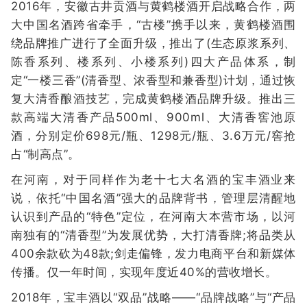
2016年，安徽古井贡酒与黄鹤楼酒开启战略合作，两
大中国名酒跨省牵手，“古楼”携手以来，黄鹤楼酒围
绕品牌推广进行了全面升级，推出了(生态原浆系列、
陈香系列、楼系列、小楼系列)四大产品体系，制
定“一楼三香”(清香型、浓香型和兼香型)计划，通过恢
复大清香酿酒技艺，完成黄鹤楼酒品牌升级。推出三
款高端大清香产品500ml、900ml、大清香窖池原
酒，分别定价698元/瓶、1298元/瓶、3.6万元/窖抢
占“制高点”。
在河南，对于同样作为老十七大名酒的宝丰酒业来
说，依托“中国名酒”强大的品牌背书，管理层清醒地
认识到产品的“特色”定位，在河南大本营市场，以河
南独有的“清香型”为发展优势，大打清香牌;将品类从
400余款砍为48款;剑走偏锋，发力电商平台和新媒体
传播。仅一年时间，实现年度近40%的营收增长。
2018年，宝丰酒以“双品”战略——“品牌战略”与“产品