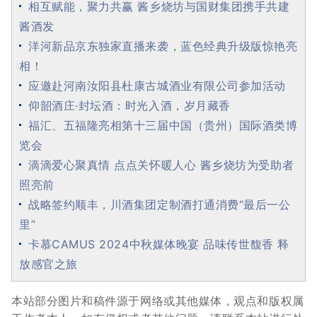
相互赋能，聚力共赢 酱乡烧坊与国财集团携手共建
酱酒发
洋河新品京东独家直播来袭，蓝色经典升级版惊艳亮
相！
应邀赴河南汝阳县杜康古城酒业有限公司参加活动
仰韶酒庄·封坛酒：时光入酒，岁月藏香
福汇、五福隆亮相第十三届中国（贵州）国际酒类博
览会
滴滴爱心聚真情 点点关怀暖人心 酱乡烧坊为受助者
照亮前
战略签约顺丰，川酒集团定制酒打通消费“最后一公
里”
卡慕CAMUS 2024中秋媒体晚宴 品味传世馥香 释
放感官之旅
本站部分图片和稿件源于网络或其他媒体，观点和版权属