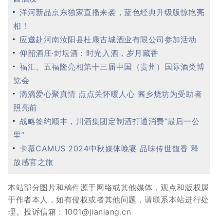
洋河新品京东独家直播来袭，蓝色经典升级版惊艳亮
相！
应邀赴河南汝阳县杜康古城酒业有限公司参加活动
仰韶酒庄·封坛酒：时光入酒，岁月藏香
福汇、五福隆亮相第十三届中国（贵州）国际酒类博
览会
滴滴爱心聚真情 点点关怀暖人心 酱乡烧坊为受助者
照亮前
战略签约顺丰，川酒集团定制酒打通消费“最后一公
里”
卡慕CAMUS 2024中秋媒体晚宴 品味传世馥香 释
放感官之旅
本站部分图片和稿件源于网络或其他媒体，观点和版权属
于作者本人，如有侵权或者其他问题，请联系本站进行处
理。投诉信箱：1001@jianiang.cn