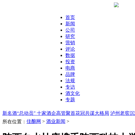
首页
新闻
公司
研究
营销
评论
数据
投资
电商
品牌
法规
专访
酒文化
专题
新名酒“总动员” 十家酒企高管聚首花冠共谋大格局
泸州老窖沉
佳酿网
>
酒业新闻
>
所在位置：
片“涨”声引券商看多
酒鬼酒存款失踪案新进展：被告人否认诈
炉
春糖：郎酒“原浆”发力中端 泸州老窖求稳共赢
劣质白酒变身