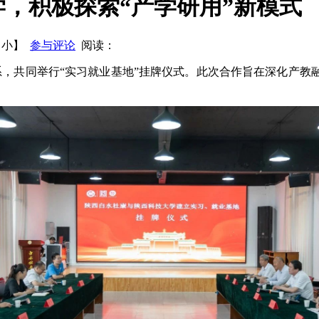
，积极探索“产学研用”新模式
州老窖砍2000产品条码 给大单品让路
兰州黄河重大资产重组：
【
小
】
参与评论
阅读：
政策的操作细则
系，共同举行“实习就业基地”挂牌仪式。此次合作旨在深化产