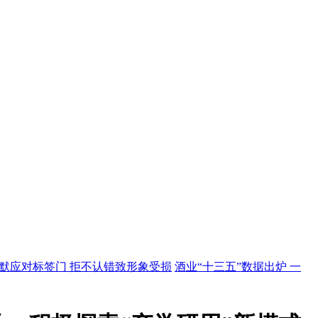
默应对标签门 拒不认错致形象受损
酒业“十三五”数据出炉 一
骗 举报公司领导
中国首部酒文献数据库《中国酒文献集成》出
茅台 敌敌畏浸泡瓶盖求“杏仁味”！
安徽宿州查出假冒伪劣白酒