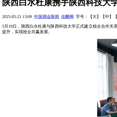
陕西白水杜康携手陕西科技大学
“牛栏山”变“中拦山”
央视曝光融e购售假 听听茅台怎么说？
泸
2025-05-21 13:09
中国酒业新闻
佳酿网
字号：【
大
】【
中
】
停牌期满申请继续停牌
五粮液片区会议明确2016“量价平衡”
5月19日，陕西白水杜康与陕西科技大学正式建立校企合作关
提升，实现校企共赢发展。