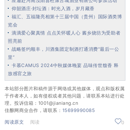
应邀赴河南汝阳县杜康古城酒业有限公司参加活动
仰韶酒庄·封坛酒：时光入酒，岁月藏香
福汇、五福隆亮相第十三届中国（贵州）国际酒类博
览会
滴滴爱心聚真情 点点关怀暖人心 酱乡烧坊为受助者
照亮前
战略签约顺丰，川酒集团定制酒打通消费“最后一公
里”
卡慕CAMUS 2024中秋媒体晚宴 品味传世馥香 释
放感官之旅
本站部分图片和稿件源于网络或其他媒体，观点和版权属
于作者本人，如有侵权或者其他问题，请联系本站进行处
理。投诉信箱：1001@jianiang.cn
佳酿网商业合作，请联系：
15699990085
阅读原文
阅读
0