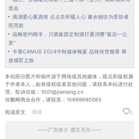
览会
滴滴爱心聚真情 点点关怀暖人心 酱乡烧坊为受助者
照亮前
战略签约顺丰，川酒集团定制酒打通消费“最后一公
里”
卡慕CAMUS 2024中秋媒体晚宴 品味传世馥香 释
放感官之旅
本站部分图片和稿件源于网络或其他媒体，观点和版权属
于作者本人，如有侵权或者其他问题，请联系本站进行处
理。投诉信箱：1001@jianiang.cn
佳酿网商业合作，请联系：
15699990085
阅读原文
阅读
0
——广告推介 图文无关——