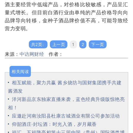
酒主要经营中低端产品，对价格比较敏感，产品呈汇
量式增长。但目前白酒行业由单纯的产品价格导向向
品牌导向转移，金种子酒品牌价值不高，可能导致经
营力变弱。
共2页:
上一页
1
2
下一页
来源：
中访网财经
作者：
相关阅读
相互赋能，聚力共赢 酱乡烧坊与国财集团携手共建
酱酒发
洋河新品京东独家直播来袭，蓝色经典升级版惊艳亮
相！
应邀赴河南汝阳县杜康古城酒业有限公司参加活动
仰韶酒庄·封坛酒：时光入酒，岁月藏香
福汇、五福隆亮相第十三届中国（贵州）国际酒类博